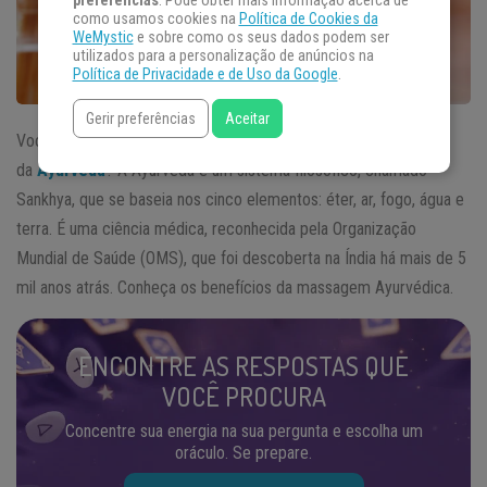
preferências
. Pode obter mais informação acerca de
como usamos cookies na
Política de Cookies da
WeMystic
e sobre como os seus dados podem ser
utilizados para a personalização de anúncios na
Política de Privacidade e de Uso da Google
.
Gerir preferências
Aceitar
Você sabia que pode cuidar de seus
chakras
com ajuda
da
Ayurveda
? A Ayurveda é um sistema filosófico, chamado
Sankhya, que se baseia nos cinco elementos: éter, ar, fogo, água e
terra. É uma ciência médica, reconhecida pela Organização
Mundial de Saúde (OMS), que foi descoberta na Índia há mais de 5
mil anos atrás. Conheça os benefícios da massagem Ayurvédica.
ENCONTRE AS RESPOSTAS QUE
VOCÊ PROCURA
Concentre sua energia na sua pergunta e escolha um
oráculo. Se prepare.