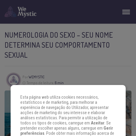
NUMEROLOGIA DO SEXO – SEU NOME
DETERMINA SEU COMPORTAMENTO
SEXUAL
Por
WEMYSTIC
Tempo de leitura:
6 min
Esta página web utiliza cookies necessários,
estatísticos e de marketing, para melhorar a
experiência de navegação do Utilizador, apresentar
acções de marketing do seu interesse e elaborar
análises estatísticas. Para permitir a utilização de
todos os tipos de cookies, carregue em
Aceitar
. Se
pretender escolher apenas alguns, carregue em
Gerir
preferências
. Pode obter mais informação acerca de