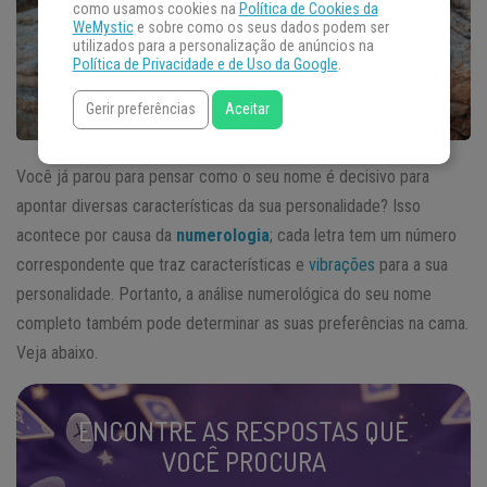
como usamos cookies na
Política de Cookies da
WeMystic
e sobre como os seus dados podem ser
utilizados para a personalização de anúncios na
Política de Privacidade e de Uso da Google
.
Gerir preferências
Aceitar
Você já parou para pensar como o seu nome é decisivo para
apontar diversas características da sua personalidade? Isso
acontece por causa da
numerologia
; cada letra tem um número
correspondente que traz características e
vibrações
para a sua
personalidade. Portanto, a análise numerológica do seu nome
completo também pode determinar as suas preferências na cama.
Veja abaixo.
ENCONTRE AS RESPOSTAS QUE
VOCÊ PROCURA