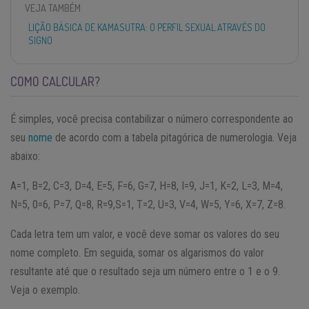
VEJA TAMBÉM
LIÇÃO BÁSICA DE KAMASUTRA: O PERFIL SEXUAL ATRAVÉS DO
SIGNO
COMO CALCULAR?
É simples, você precisa contabilizar o número correspondente ao
seu
nome
de acordo com a tabela pitagórica de numerologia. Veja
abaixo:
A=1, B=2, C=3, D=4, E=5, F=6, G=7, H=8, I=9, J=1, K=2, L=3, M=4,
N=5, 0=6, P=7, Q=8, R=9,S=1, T=2, U=3, V=4, W=5, Y=6, X=7, Z=8.
Cada letra tem um valor, e você deve somar os valores do seu
nome completo. Em seguida, somar os algarismos do valor
resultante até que o resultado seja um número entre o 1 e o 9.
Veja o exemplo.