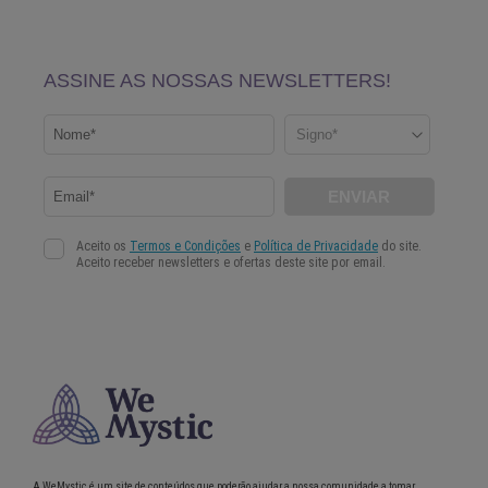
A WeMystic é um site de conteúdos que poderão ajudar a nossa comunidade a tomar