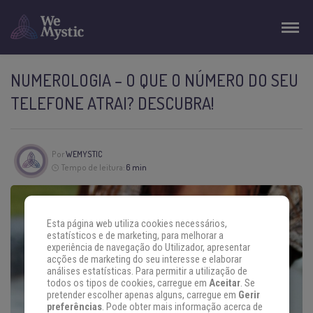
NUMEROLOGIA – O QUE O NÚMERO DO SEU
TELEFONE ATRAI? DESCUBRA!
Por
WEMYSTIC
Tempo de leitura:
6 min
Esta página web utiliza cookies necessários,
estatísticos e de marketing, para melhorar a
experiência de navegação do Utilizador, apresentar
acções de marketing do seu interesse e elaborar
análises estatísticas. Para permitir a utilização de
todos os tipos de cookies, carregue em
Aceitar
. Se
pretender escolher apenas alguns, carregue em
Gerir
preferências
. Pode obter mais informação acerca de