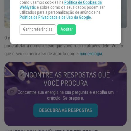
como usamos cookies na
Política de Cookies da
WeMystic
e sobre como os seus dados podem ser
utilizados para a personalização de anúncios na
Política de Privacidade e de Uso da Google
.
Gerir preferências
Aceitar
O número do nosso telefone, seja o celular ou o telefone fixo,
pode afetar a comunicação que você realiza através dele. Veja o
que o seu número atrai de acordo com a
numerologia
.
ENCONTRE AS RESPOSTAS QUE
VOCÊ PROCURA
Concentre sua energia na sua pergunta e escolha um
oráculo. Se prepare.
DESCUBRA AS RESPOSTAS