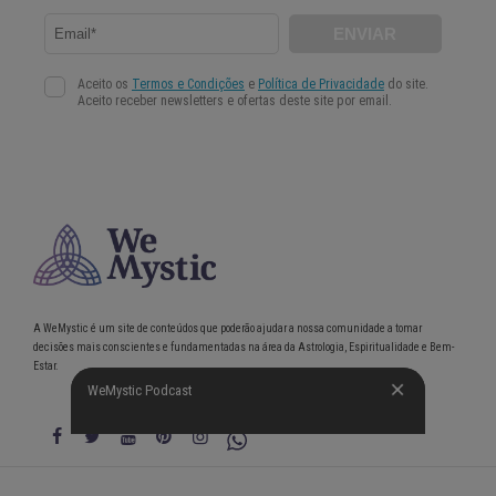
A WeMystic é um site de conteúdos que poderão ajudar a nossa comunidade a tomar
decisões mais conscientes e fundamentadas na área da Astrologia, Espiritualidade e Bem-
Estar.
WeMystic Podcast
WeMystic Podcast