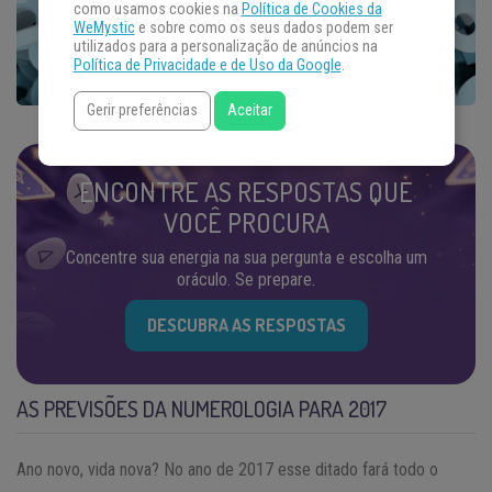
como usamos cookies na
Política de Cookies da
WeMystic
e sobre como os seus dados podem ser
utilizados para a personalização de anúncios na
Política de Privacidade e de Uso da Google
.
Gerir preferências
Aceitar
ENCONTRE AS RESPOSTAS QUE
VOCÊ PROCURA
Concentre sua energia na sua pergunta e escolha um
oráculo. Se prepare.
DESCUBRA AS RESPOSTAS
AS PREVISÕES DA NUMEROLOGIA PARA 2017
Ano novo, vida nova? No ano de 2017 esse ditado fará todo o