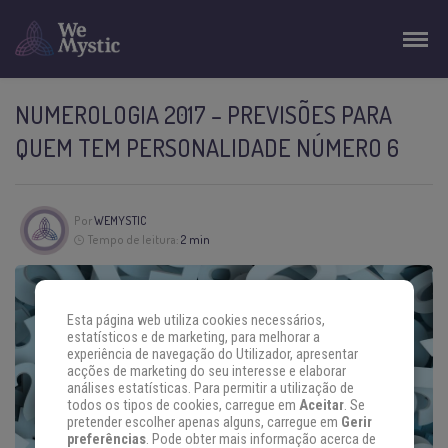
NUMEROLOGIA 2017 – PREVISÕES PARA
QUEM TEM PERSONALIDADE NÚMERO 6
Por
WEMYSTIC
Tempo de leitura:
2 min
Esta página web utiliza cookies necessários,
estatísticos e de marketing, para melhorar a
experiência de navegação do Utilizador, apresentar
acções de marketing do seu interesse e elaborar
análises estatísticas. Para permitir a utilização de
todos os tipos de cookies, carregue em
Aceitar
. Se
pretender escolher apenas alguns, carregue em
Gerir
preferências
. Pode obter mais informação acerca de