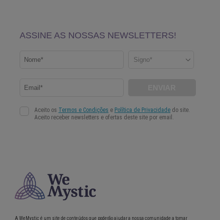
A WeMystic é um site de conteúdos que poderão ajudar a nossa comunidade a tomar