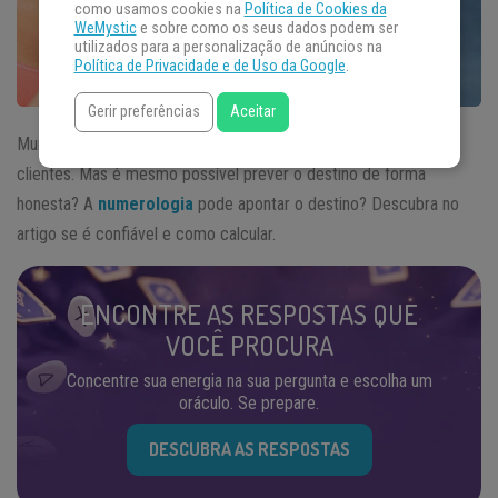
como usamos cookies na
Política de Cookies da
WeMystic
e sobre como os seus dados podem ser
utilizados para a personalização de anúncios na
Política de Privacidade e de Uso da Google
.
Gerir preferências
Aceitar
Muitas técnicas de exoterismo revelam o dito “destino” de seus
clientes. Mas é mesmo possível prever o destino de forma
honesta? A
numerologia
pode apontar o destino? Descubra no
artigo se é confiável e como calcular.
ENCONTRE AS RESPOSTAS QUE
VOCÊ PROCURA
Concentre sua energia na sua pergunta e escolha um
oráculo. Se prepare.
DESCUBRA AS RESPOSTAS