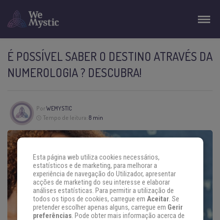
É POSSÍVEL SABER O DESTINO ATRAVÉS DA
NUMEROLOGIA ? DESCUBRA!
Por
WEMYSTIC
Tempo de leitura:
8 min
Esta página web utiliza cookies necessários,
estatísticos e de marketing, para melhorar a
experiência de navegação do Utilizador, apresentar
acções de marketing do seu interesse e elaborar
análises estatísticas. Para permitir a utilização de
todos os tipos de cookies, carregue em
Aceitar
. Se
pretender escolher apenas alguns, carregue em
Gerir
preferências
. Pode obter mais informação acerca de