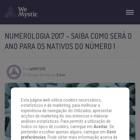
NUMEROLOGIA 2017 – SAIBA COMO SERÁ O
ANO PARA OS NATIVOS DO NÚMERO 1
Por
WEMYSTIC
Tempo de leitura:
3 min
Esta página web utiliza cookies necessários,
estatísticos e de marketing, para melhorar a
experiência de navegação do Utilizador, apresentar
acções de marketing do seu interesse e elaborar
análises estatísticas. Para permitir a utilização de
todos os tipos de cookies, carregue em
Aceitar
. Se
pretender escolher apenas alguns, carregue em
Gerir
preferências
. Pode obter mais informação acerca de