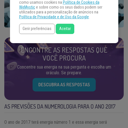
como usamos cookies na
Política de Cookies da
WeMystic
e sobre como os seus dados podem ser
utilizados para a personalização de anúncios na
Política de Privacidade e de Uso da Google
.
Gerir preferências
Aceitar
ENCONTRE AS RESPOSTAS QUE
VOCÊ PROCURA
Concentre sua energia na sua pergunta e escolha um
oráculo. Se prepare.
DESCUBRA AS RESPOSTAS
AS PREVISÕES DA NUMEROLOGIA PARA O ANO 2017
O ano de 2017 terá energia número 1 e essa energia será