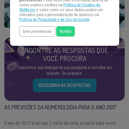
preferências
. Pode obter mais informação acerca de
como usamos cookies na
Política de Cookies da
WeMystic
e sobre como os seus dados podem ser
utilizados para a personalização de anúncios na
Política de Privacidade e de Uso da Google
.
Gerir preferências
Aceitar
ENCONTRE AS RESPOSTAS QUE
VOCÊ PROCURA
Concentre sua energia na sua pergunta e escolha um
oráculo. Se prepare.
DESCUBRA AS RESPOSTAS
AS PREVISÕES DA NUMEROLOGIA PARA O ANO 2017
O ano de 2017 é um ano 1, início de ciclo, propício para novos