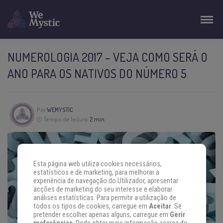
NUMEROLOGIA 2017 – VEJA COMO SERÁ O
ANO PARA OS NATIVOS DO NÚMERO 5
Por
WEMYSTIC
Tempo de leitura:
2 min
Esta página web utiliza cookies necessários,
estatísticos e de marketing, para melhorar a
experiência de navegação do Utilizador, apresentar
acções de marketing do seu interesse e elaborar
análises estatísticas. Para permitir a utilização de
todos os tipos de cookies, carregue em
Aceitar
. Se
pretender escolher apenas alguns, carregue em
Gerir