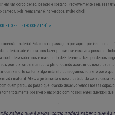
os” em um corpo denso, pesado e solitário. Provavelmente seja essa um
 carrega, pois reencarnar é, na verdade, muito difícil.
MORTE E O ENCONTRO COM A FAMÍLIA
dimensão material. Estamos de passagem por aqui e por isso somos tão 
da materialidade é o que nos fazer pensar que essa vida possa ser tudo
o a morte terá sobre nós e mais medo dela teremos. Não perdemos nin
soa, pois ela vai para um outro plano. Quando acordamos nosso espíri
lidar com a morte se torna algo natural e conseguimos retirar o peso que 
ópria vida material. Aliás, é justamente o nosso estado de consciência n
com quem partiu, ao passo que, quando desenvolvemos nossas capacid
 torna totalmente possível o encontro com nossos entes queridos que v
não sabe o que é a vida, como poderá saber o que é a 