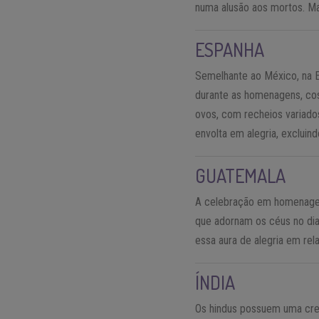
numa alusão aos mortos. Ma
ESPANHA
Semelhante ao México, na Es
durante as homenagens, co
ovos, com recheios variad
envolta em alegria, excluin
GUATEMALA
A celebração em homenagem
que adornam os céus no dia
essa aura de alegria em re
ÍNDIA
Os hindus possuem uma crenç