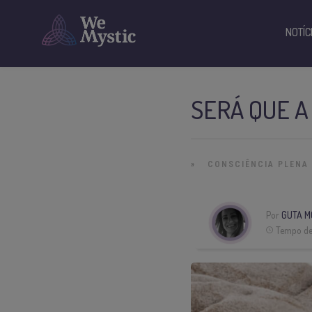
NOTÍC
SERÁ QUE 
»
CONSCIÊNCIA PLENA
Por
GUTA M
Tempo de 