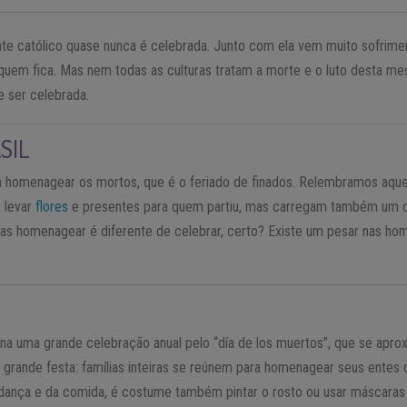
nte católico quase nunca é celebrada. Junto com ela vem muito sofrime
 quem fica. Mas nem todas as culturas tratam a morte e o luto desta m
 ser celebrada.
SIL
a homenagear os mortos, que é o feriado de finados. Relembramos aqu
 levar
flores
e presentes para quem partiu, mas carregam também um 
s homenagear é diferente de celebrar, certo? Existe um pesar nas ho
ana uma grande celebração anual pelo “día de los muertos”, que se apr
a grande festa: famílias inteiras se reúnem para homenagear seus entes
dança e da comida, é costume também pintar o rosto ou usar máscaras 