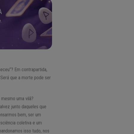
A
.
eceu”? Em contrapartida,
 Será que a morte pode ser
é mesmo uma vilã?
talvez junto daqueles que
pensarmos bem, ser um
nsciência coletiva e um
abandonamos isso tudo, nos