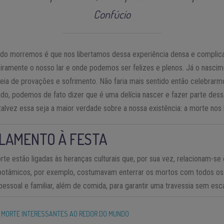
Confúcio
ndo morremos é que nos libertamos dessa experiência densa e complicad
iramente o nosso lar e onde podemos ser felizes e plenos. Já o nascime
cheia de provações e sofrimento. Não faria mais sentido então celebrarm
do, podemos de fato dizer que é uma delícia nascer e fazer parte des
talvez essa seja a maior verdade sobre a nossa existência: a morte nos l
 LAMENTO À FESTA
te estão ligadas às heranças culturais que, por sua vez, relacionam-se
otâmicos, por exemplo, costumavam enterrar os mortos com todos os
essoal e familiar, além de comida, para garantir uma travessia sem esc
E MORTE INTERESSANTES AO REDOR DO MUNDO