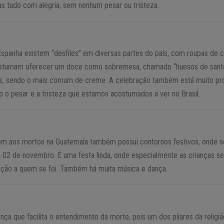
s tudo com alegria, sem nenhum pesar ou tristeza.
panha existem “desfiles” em diversas partes do país, com roupas de cor
stumam oferecer um doce como sobremesa, chamado “huesos de santos
os, sendo o mais comum de creme. A celebração também está muito pr
do o pesar e a tristeza que estamos acostumados a ver no Brasil.
 aos mortos na Guatemala também possui contornos festivos, onde se
 02 de novembro. É uma festa linda, onde especialmente as crianças s
lação a quem se foi. Também há muita música e dança.
a que facilita o entendimento da morte, pois um dos pilares da religiã