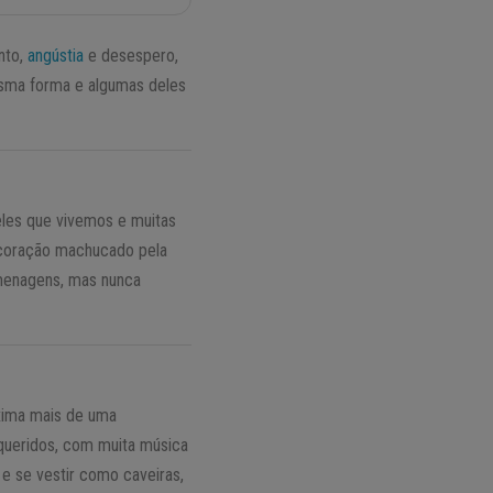
nto,
angústia
e desespero,
esma forma e algumas deles
eles que vivemos e muitas
coração machucado pela
menagens, mas nunca
oxima mais de uma
 queridos, com muita música
e se vestir como caveiras,