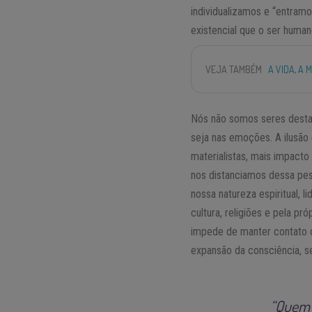
individualizamos e “entram
existencial que o ser humano
VEJA TAMBÉM
A VIDA, A 
Nós não somos seres desta 
seja nas emoções. A ilusão 
materialistas, mais impact
nos distanciamos dessa pes
nossa natureza espiritual, 
cultura, religiões e pela pr
impede de manter contato 
expansão da consciência, se
“Quem 