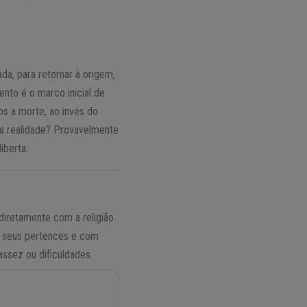
a, para retornar à origem,
nto é o marco inicial de
os a morte, ao invés do
sa realidade? Provavelmente
iberta.
 diretamente com a religião
 seus pertences e com
assez ou dificuldades.