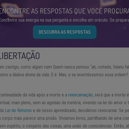
ENCONTRE AS RESPOSTAS QUE VOCÊ PROCUR
Concentre sua energia na sua pergunta e escolha um oráculo. Se prepare
DESCUBRA AS RESPOSTAS
LIBERTAÇÃO
castigo, como algum ruim Quem nunca pensou “ah, coitado, fulano fal
mo a dádiva divina da vida. E é. Mas, e se invertêssemos essa ordem?
continuidade da vida após a morte e a
reencarnação
, será que a morte 
itual, mais pleno, sem as agonias da matéria, vivendo na lei do amor e 
 da
Lei do Retorno
e de nosso aprendizado, decidimos reencarnar. Se 
um corpo mais parece uma prisão. Vivíamos livres, partilhando de uma co
em espírito, o conjunto das coisas, uma união de consciências. Então, 