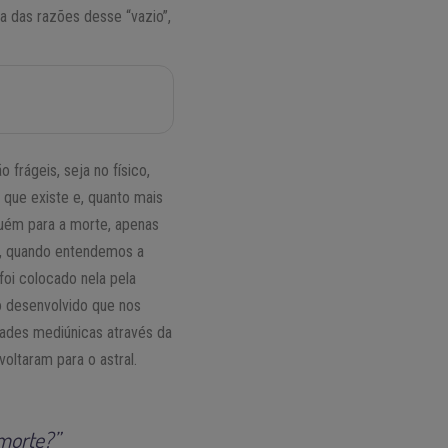
a das razões desse “vazio”,
frágeis, seja no físico,
 que existe e, quanto mais
guém para a morte, apenas
to, quando entendemos a
foi colocado nela pela
ão desenvolvido que nos
ades mediúnicas através da
oltaram para o astral.
morte?”