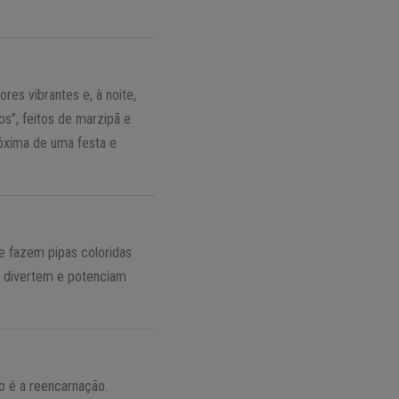
es vibrantes e, à noite,
”, feitos de marzipã e
óxima de uma festa e
 fazem pipas coloridas
e divertem e potenciam
o é a reencarnação.