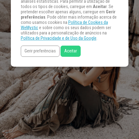
análises estatísticas. Para permitir a utilização de
todos os tipos de cookies, carregue em
Aceitar
. Se
pretender escolher apenas alguns, carregue em
Gerir
preferências
. Pode obter mais informação acerca de
como usamos cookies na
Política de Cookies da
WeMystic
e sobre como os seus dados podem ser
utilizados para a personalização de anúncios na
Política de Privacidade e de Uso da Google
.
Gerir preferências
Aceitar