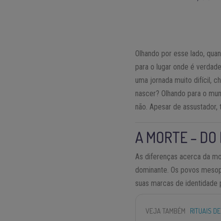
Olhando por esse lado, qua
para o lugar onde é verdade
uma jornada muito difícil, 
nascer? Olhando para o mun
não. Apesar de assustador, 
A MORTE – DO
As diferenças acerca da mor
dominante. Os povos mesop
suas marcas de identidade p
VEJA TAMBÉM
RITUAIS D