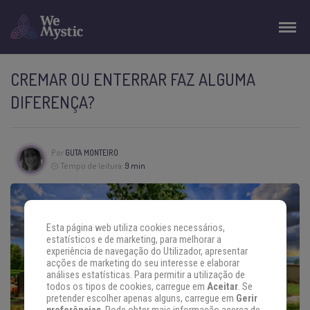
CREMAR OU ENTERRAR FAZ ALGUMA
DIFERENÇA?
Por
GUTA MONTEIRO
Tempo de leitura:
9 min
Esta página web utiliza cookies necessários,
estatísticos e de marketing, para melhorar a
experiência de navegação do Utilizador, apresentar
acções de marketing do seu interesse e elaborar
análises estatísticas. Para permitir a utilização de
todos os tipos de cookies, carregue em
Aceitar
. Se
pretender escolher apenas alguns, carregue em
Gerir