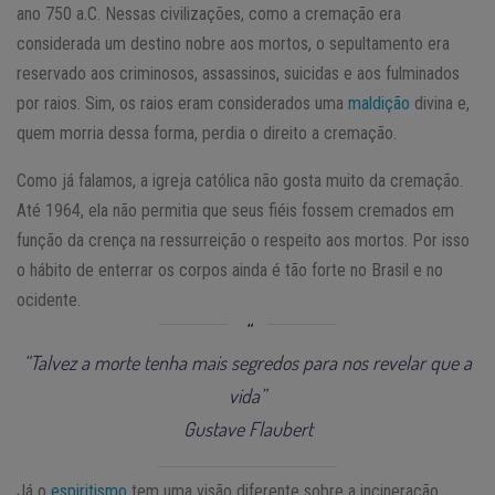
ano 750 a.C. Nessas civilizações, como a cremação era
considerada um destino nobre aos mortos, o sepultamento era
reservado aos criminosos, assassinos, suicidas e aos fulminados
por raios. Sim, os raios eram considerados uma
maldição
divina e,
quem morria dessa forma, perdia o direito a cremação.
Como já falamos, a igreja católica não gosta muito da cremação.
Até 1964, ela não permitia que seus fiéis fossem cremados em
função da crença na ressurreição o respeito aos mortos. Por isso
o hábito de enterrar os corpos ainda é tão forte no Brasil e no
ocidente.
“Talvez a morte tenha mais segredos para nos revelar que a
vida”
Gustave Flaubert
Já o
espiritismo
tem uma visão diferente sobre a incineração