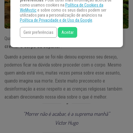
preferências
. Pode obter mais informação acerca de
como usamos cookies na
Política de Cookies da
WeMystic
e sobre como os seus dados podem ser
utilizados para a personalização de anúncios na
Política de Privacidade e de Uso da Google
.
Gerir preferências
Aceitar
Quando morre alguém, vem a dúvida sobre qual ritual seguir:
cremar o corpo ou sepultar
?
Quando a pessoa que se foi não deixou expresso seu desejo,
podemos ficar na dúvida sobre proceder com o corpo. Mesmo
quem ainda está vivo, muitas vezes pensa sobre esse assunto,
quando imagina sua morte. Existe muito preconceito e
desinformação a esse respeito e as crenças religiosas também
acabam direcionando nossa ideia sobre o que é melhor.
“Morrer não é acabar, é a suprema manhã”
Victor Hugo