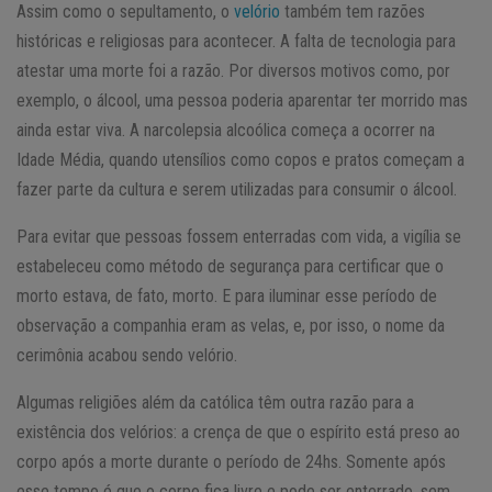
Assim como o sepultamento, o
velório
também tem razões
históricas e religiosas para acontecer. A falta de tecnologia para
atestar uma morte foi a razão. Por diversos motivos como, por
exemplo, o álcool, uma pessoa poderia aparentar ter morrido mas
ainda estar viva. A narcolepsia alcoólica começa a ocorrer na
Idade Média, quando utensílios como copos e pratos começam a
fazer parte da cultura e serem utilizadas para consumir o álcool.
Para evitar que pessoas fossem enterradas com vida, a vigília se
estabeleceu como método de segurança para certificar que o
morto estava, de fato, morto. E para iluminar esse período de
observação a companhia eram as velas, e, por isso, o nome da
cerimônia acabou sendo velório.
Algumas religiões além da católica têm outra razão para a
existência dos velórios: a crença de que o espírito está preso ao
corpo após a morte durante o período de 24hs. Somente após
esse tempo é que o corpo fica livre e pode ser enterrado, sem