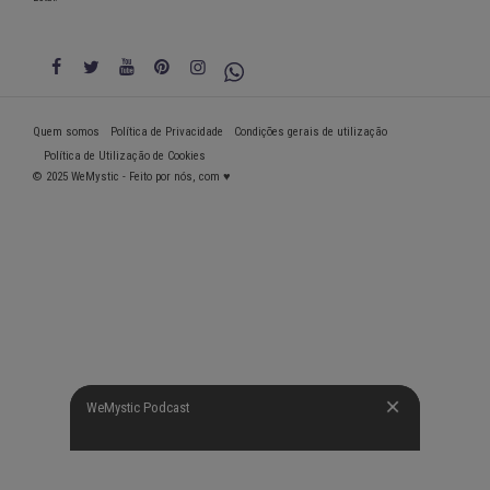
Quem somos
Política de Privacidade
Condições gerais de utilização
Política de Utilização de Cookies
© 2025 WeMystic - Feito por nós, com ♥
WeMystic Podcast
WeMystic Podcast