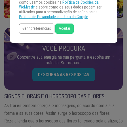
como usamos cookies na
Política de Cookies da
WeMystic
e sobre como os seus dados podem ser
utilizados para a personalização de anúncios na
Política de Privacidade e de Uso da Google
.
Gerir preferências
Aceitar
ENCONTRE AS RESPOSTAS QUE
VOCÊ PROCURA
Concentre sua energia na sua pergunta e escolha um
oráculo. Se prepare.
DESCUBRA AS RESPOSTAS
SIGNOS FLORAIS E O HORÓSCOPO DAS FLORES
As
flores
emitem energia e mensagens, de acordo com a sua
forma e as suas cores. Assim surge o horóscopo das flores.
Reza a lenda que o horóscopo das flores foi criado pela civilização