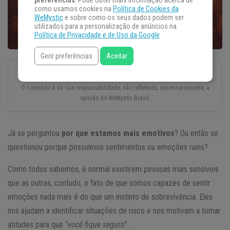
preferências
. Pode obter mais informação acerca de
como usamos cookies na
Política de Cookies da
WeMystic
e sobre como os seus dados podem ser
utilizados para a personalização de anúncios na
Política de Privacidade e de Uso da Google
.
Gerir preferências
Aceitar
Esse texto foi escrito com todo o cuidado e carinho por um autor convidado.
O conteúdo é da sua responsabilidade, não refletindo, necessariamente, a
opinião do WeMystic Brasil.
Já se perguntou
por que estamos mais emotivos
? Ou então se
questionou porque possuímos sentimentos ou emoções ruins?
Como todos sabemos, é normal existirem pessoas mais sensíveis
que as outras, contudo, o fato de que somos capazes de sentir
emoções nada mais é do que um instinto de sobrevivência. Eles
nos ajudam a identificar situações de risco e nos motivam a tomar
atitudes para que “
você fique seguro
”.