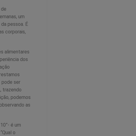
 de
semanas, um
 da pessoa. É
s corporais,
es alimentares
periência dos
tação
prestamos
e pode ser
, trazendo
eição, podemos
 observando as
 10”- é um
 “Qual o