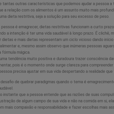
re tantas outras características que podemos ajudar a pessoa a 
ue a relação com os alimentos é um assunto muito mais profund
uma dieta restritiva, seja a solução para seu excesso de peso.
 pessoa é emagrecer, dietas restritivas funcionam a curto prazo
ndo a intenção é ter uma vida saudável à longo prazo. É clichê, m
r dietas e mais dietas representam um ciclo vicioso dando início
alimentar e, mesmo assim observo que inúmeras pessoas agua
a fórmula mágica.
ma tendência muito positiva e duradoura trazer consciência da
mentar, pois é o momento onde surge clareza para compreender 
pessoa precisa ajustar em sua vida despertando a realidade que 
 desafio de quebrar paradigmas quando o tema é emagreciment
audável.
no instante que a pessoa entende que as razões de suas comp
rustração de algum campo de sua vida e não na comida em si, el
com mais compaixão e responsabilidade e fazer escolhas mais ass