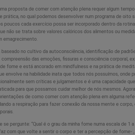
 uma proposta de comer com atenção plena requer algum tempo
e prática, no qual podemos desenvolver num programa de oito 
s poucos cada exercício possa ser incorporado dentro da rotina
e não se trata sobre valores calóricos dos alimentos ou medida
m emagrecimento.
baseado no cultivo da autoconsciência, identificação de padrõ
 compreensão das emoções, fissuras e consciência corporal, ex
s de fome e está ancorado em mindfulness e na prática de medi
ue envolve na habilidade inata que todos nós possuímos, onde 
cionalmente sem críticas e julgamentos e é uma capacidade qu
raticada para que possamos cuidar melhor de nós mesmos. Agora
orientações de como comer com atenção plena em alguma ref
ndando a respiração para fazer conexão da nossa mente e corpo,
porais.
 se pergunte: “Qual é o grau da minha fome numa escala de 1 a
faz com que volte a sentir o corpo e ter a percepção de fome- ,