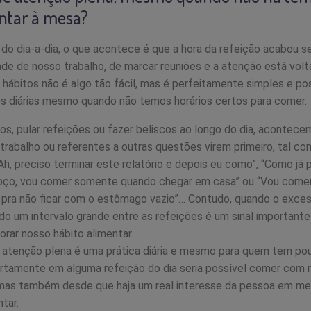
entar à mesa?
 do dia-a-dia, o que acontece é que a hora da refeição acabou s
de de nosso trabalho, de marcar reuniões e a atenção está volt
 hábitos não é algo tão fácil, mas é perfeitamente simples e po
es diárias mesmo quando não temos horários certos para comer.
s, pular refeições ou fazer beliscos ao longo do dia, acontece
 trabalho ou referentes a outras questões virem primeiro, tal c
h, preciso terminar este relatório e depois eu como”, “Como já 
moço, vou comer somente quando chegar em casa” ou “Vou comer
 pra não ficar com o estômago vazio”… Contudo, quando o exces
o um intervalo grande entre as refeições é um sinal important
rar nosso hábito alimentar.
a atenção plena é uma prática diária e mesmo para quem tem p
ertamente em alguma refeição do dia seria possível comer com 
, mas também desde que haja um real interesse da pessoa em me
tar.