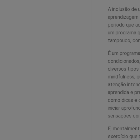
A inclusão de
aprendizagem 
período que ao
um programa qu
tampouco, co
É um programa 
condicionados,
diversos tipo
mindfulness, q
atenção inten
aprendida e p
como dicas e 
iniciar aprofu
sensações cor
E, mentalmente
exercício que 