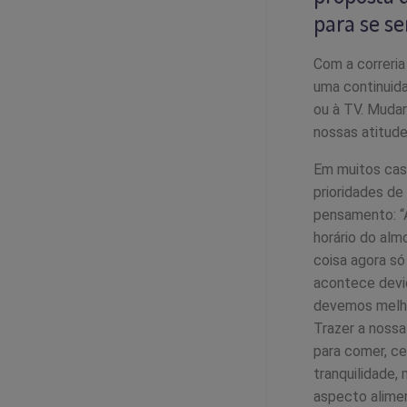
para se s
Com a correria
uma continuida
ou à TV. Mudar
nossas atitud
Em muitos caso
prioridades de
pensamento: “A
horário do al
coisa agora só
acontece devid
devemos melho
Trazer a noss
para comer, c
tranquilidade
aspecto alimen