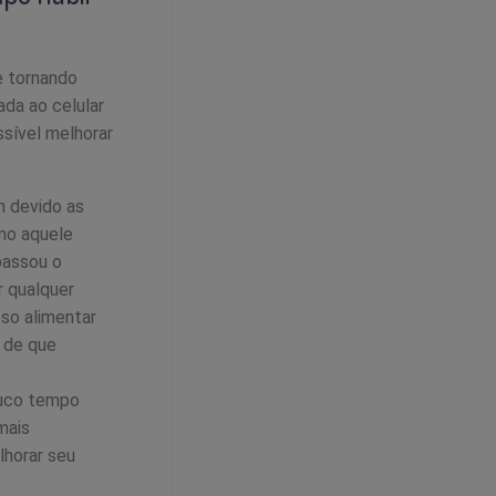
e tornando
ada ao celular
ssível melhorar
m devido as
omo aquele
passou o
 qualquer
so alimentar
e de que
ouco tempo
mais
lhorar seu