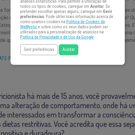
análises estatísticas. Para permitir a utilização de
todos os tipos de cookies, carregue em
Aceitar
. Se
ha fome numa escala de 1 a 10” – você já se questionou antes de
pretender escolher apenas alguns, carregue em
Gerir
preferências
. Pode obter mais informação acerca de
ção da fome pode ser estimulada através da atenção plena? Q
como usamos cookies na
Política de Cookies da
ating é Cristina Mary Tanaka, nutricionista há mais de 15 anos
WeMystic
e sobre como os seus dados podem ser
utilizados para a personalização de anúncios na
imentos é um assunto mais profundo do que seguir apenas uma die
Política de Privacidade e de Uso da Google
.
 de quebrar paradigmas quando o tema é emagrecimento e alime
Gerir preferências
Aceitar
ATE-PAPO MÍSTICO
icionista há mais de 15 anos, você provavel
ma alteração de comportamento, onde há 
e interessados em transformar a consciência
a dietas restritivas. Você acredita que essa se
positiva e duradoura?