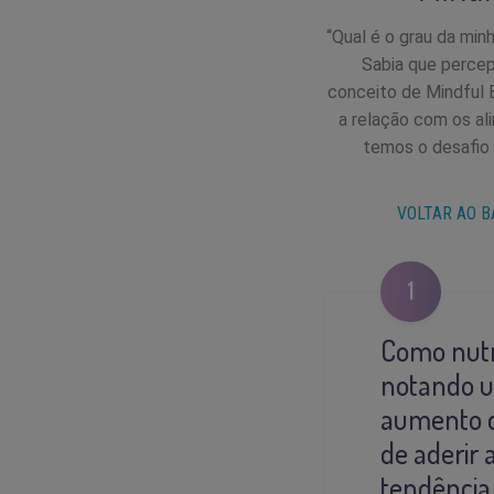
“Qual é o grau da min
Sabia que percep
conceito de Mindful E
a relação com os al
temos o desafio
VOLTAR AO B
1
Como nutr
notando u
aumento d
de aderir 
tendência 