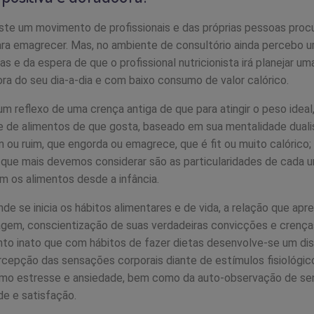
ste um movimento de profissionais e das próprias pessoas pro
ara emagrecer. Mas, no ambiente de consultório ainda percebo 
vas e da espera de que o profissional nutricionista irá planejar u
ora do seu dia-a-dia e com baixo consumo de valor calórico.
um reflexo de uma crença antiga de que para atingir o peso ideal,
 de alimentos de que gosta, baseado em sua mentalidade dualis
 ou ruim, que engorda ou emagrece, que é fit ou muito calórico
 que mais devemos considerar são as particularidades de cada u
m os alimentos desde a infância.
onde se inicia os hábitos alimentares e de vida, a relação que ap
agem, conscientização de suas verdadeiras convicções e crença
to inato que com hábitos de fazer dietas desenvolve-se um di
cepção das sensações corporais diante de estímulos fisiológic
mo estresse e ansiedade, bem como da auto-observação de s
e e satisfação.