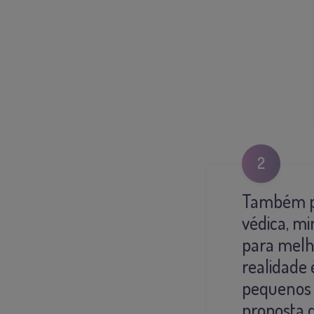
2
Também pr
védica, mi
para melh
realidade
pequenos 
proposta 