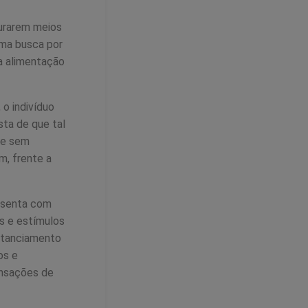
curarem meios
uma busca por
ma alimentação
 o indivíduo
ta de que tal
; e sem
m, frente a
resenta com
s e estímulos
stanciamento
os e
ensações de