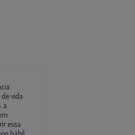
cia
 de vida
, a
zem
ir essa
po hábil