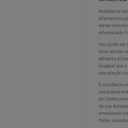
Realmente exi
alternativos p
dietas restriti
diferenciada f
Isto pode ser 
deve abster-se
alimento é bom
imaginar que o
sua relação co
É na infância 
sua própria im
do conhecimen
de sua autoper
emocionais co
fome, saciedad