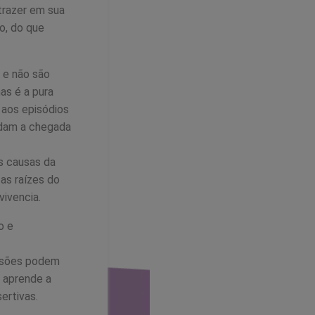
trazer em sua
o, do que
 e não são
as é a pura
 aos episódios
rdam a chegada
s causas da
as raízes do
vivencia.
o e
ulsões podem
a aprende a
ertivas.