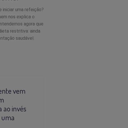
 iniciar uma refeição?
uem nos explica o
. Entendemos agora que
ta restritiva: ainda
ntação saudável.
mente vem
um
 ao invés
ja uma