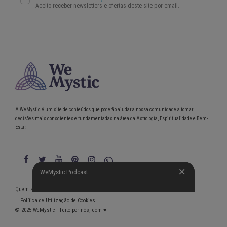
A WeMystic é um site de conteúdos que poderão ajudar a nossa comunidade a tomar
decisões mais conscientes e fundamentadas na área da Astrologia, Espiritualidade e Bem-
Estar.
WeMystic Podcast
WeMystic Podcast
Quem somos
Política de Privacidade
Condições gerais de utilização
Política de Utilização de Cookies
© 2025 WeMystic - Feito por nós, com ♥