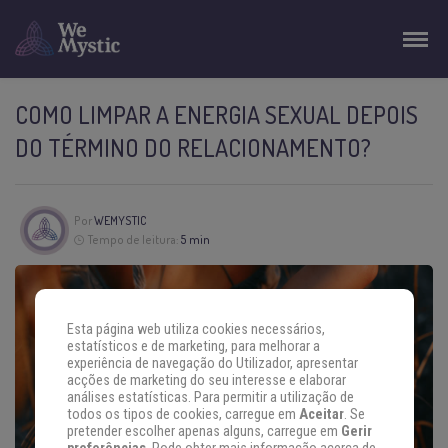
COMO LIMPAR A ENERGIA SEXUAL DEPOIS
DO TÉRMINO DO RELACIONAMENTO?
Por
WEMYSTIC
Tempo de leitura:
5 min
Esta página web utiliza cookies necessários,
estatísticos e de marketing, para melhorar a
experiência de navegação do Utilizador, apresentar
acções de marketing do seu interesse e elaborar
análises estatísticas. Para permitir a utilização de
todos os tipos de cookies, carregue em
Aceitar
. Se
pretender escolher apenas alguns, carregue em
Gerir