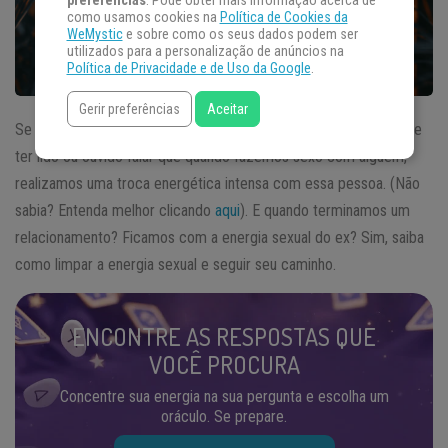
preferências
. Pode obter mais informação acerca de
como usamos cookies na
Política de Cookies da
WeMystic
e sobre como os seus dados podem ser
utilizados para a personalização de anúncios na
Política de Privacidade e de Uso da Google
.
Gerir preferências
Aceitar
Se você já pesquisou um pouquinho sobre
energia sexual
, deve
ter lido ou ouvido falar que quando fazemos sexo com alguém,
realizamos uma troca energética intensa com essa pessoa. (Não
sabia? Entenda melhor clicando
aqui
). E quando terminamos um
relacionamento? Ficamos com a energia sexual do ex? Sim, saiba
como limpar a energia sexual e seguir seu caminho.
ENCONTRE AS RESPOSTAS QUE
VOCÊ PROCURA
Concentre sua energia na sua pergunta e escolha um
oráculo. Se prepare.