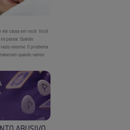
e ele causa em você. Você
irá passar. Quando
m vazio enorme. O problema
manecem quando vamos
A
.
NTO ABUSIVO,