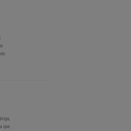
a
de
ndo
.
riga,
ma que