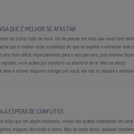
NSA QUE É MELHOR SE AFASTAR
edo de sofrer tudo de novo. Só de pensar em tudo que viveu tem tant
 acha que é melhor estar sozinha(a) do que se sujeitar a enfrentar tudo 
é uma fase difícil, especialmente para o seu parceiro, pois mesmo faze
e agradar, você acaba por rejeitá-lo ou afastá-lo de si. Mas se ele(a)
e ama e estiver disposto a brigar por você, ele não te deixará ir embora
CA À ESPERA DE CONFLITOS
e acha que em algum momento, vocês vão acabar explodindo em uma b
gritos, mágoas, discórdia e choro. Mas ao invés disso, qualquer proble