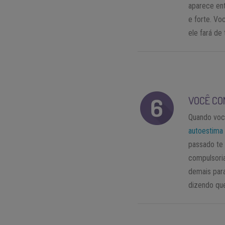
aparece en
e forte. V
ele fará de
VOCÊ CO
Quando você
autoestima
passado te 
compulsori
demais par
dizendo que