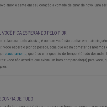
ovo amor e sente em seu coração a vontade de amar de novo, uma sér
O, VOCÊ FICA ESPERANDO PELO PIOR
um relacionamento abusivo, é comum você não confiar em mais ningué
ar. Você espera o pior da pessoa, acha que ela irá cometer os mesmos 
igo
relacionamento
, que é só uma questão de tempo até tudo desandar.
vras: você não acredita que exista um bom companheiro(a) para você, 
guais.
SCONFIA DE TUDO
nfia de tudo que ele(a) diz e começa a se tornar um pouco paranoico