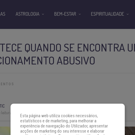
IAS
ASTROLOGIA
BEM-ESTAR
ESPIRITUALIDADE
NTECE QUANDO SE ENCONTRA 
CIONAMENTO ABUSIVO
MENTOS
TIC
leitura:
6 min
Esta página web utiliza cookies necessários,
estatísticos e de marketing, para melhorar a
experiência de navegação do Utilizador, apresentar
acções de marketing do seu interesse e elaborar