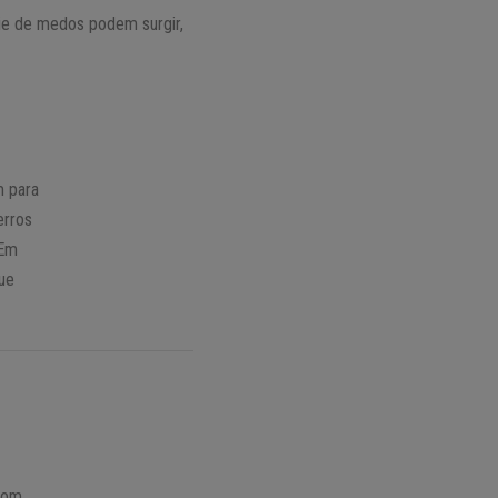
ie de medos podem surgir,
m para
erros
 Em
que
 com