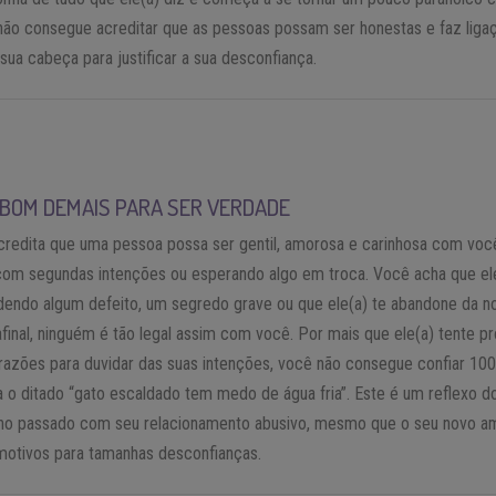
não consegue acreditar que as pessoas possam ser honestas e faz liga
sua cabeça para justificar a sua desconfiança.
É BOM DEMAIS PARA SER VERDADE
credita que uma pessoa possa ser gentil, amorosa e carinhosa com voc
com segundas intenções ou esperando algo em troca. Você acha que el
endo algum defeito, um segredo grave ou que ele(a) te abandone da no
 afinal, ninguém é tão legal assim com você. Por mais que ele(a) tente p
razões para duvidar das suas intenções, você não consegue confiar 10
a o ditado “gato escaldado tem medo de água fria”. Este é um reflexo d
no passado com seu relacionamento abusivo, mesmo que o seu novo a
motivos para tamanhas desconfianças.