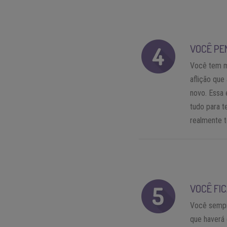
VOCÊ PE
Você tem m
aflição que
novo. Essa 
tudo para t
realmente t
VOCÊ FI
Você sempr
que haverá 