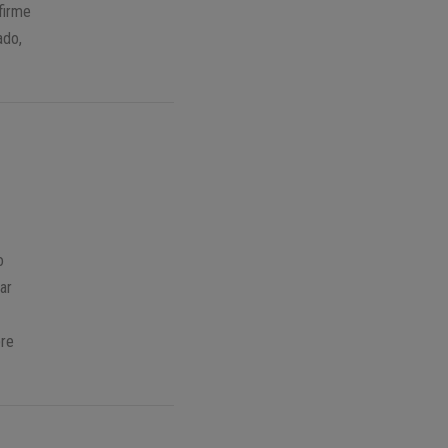
firme
ado,
o
ar
pre