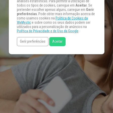
análises estatísticas. Para permitir a utilização de
todos os tipos de cookies, carregue em
Aceitar
. Se
pretender escolher apenas alguns, carregue em
Gerir
preferências
. Pode obter mais informação acerca de
como usamos cookies na
Política de Cookies da
WeMystic
e sobre como os seus dados podem ser
utilizados para a personalização de anúncios na
Política de Privacidade e de Uso da Google
.
Gerir preferências
Aceitar