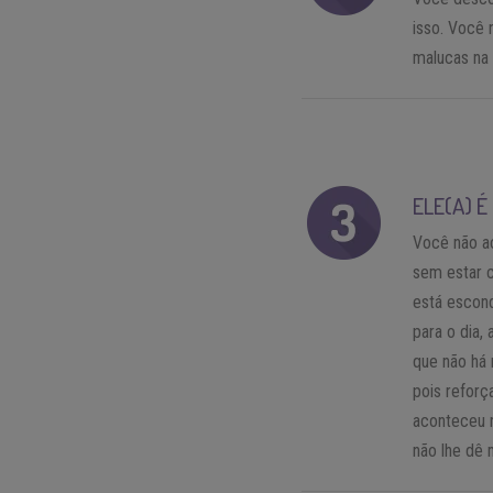
isso. Você 
malucas na 
ELE(A) 
Você não a
sem estar 
está escond
para o dia,
que não há 
pois reforç
aconteceu 
não lhe dê 