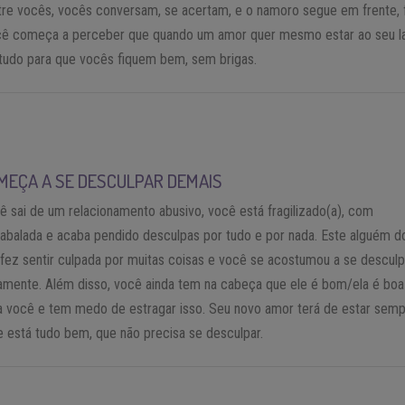
tre vocês, vocês conversam, se acertam, e o namoro segue em frente, 
ocê começa a perceber que quando um amor quer mesmo estar ao seu l
 tudo para que vocês fiquem bem, sem brigas.
MEÇA A SE DESCULPAR DEMAIS
 sai de um relacionamento abusivo, você está fragilizado(a), com
abalada e acaba pendido desculpas por tudo e por nada. Este alguém d
fez sentir culpada por muitas coisas e você se acostumou a se desculp
amente. Além disso, você ainda tem na cabeça que ele é bom/ela é boa
a você e tem medo de estragar isso. Seu novo amor terá de estar sem
 está tudo bem, que não precisa se desculpar.