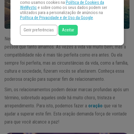
como usamos cookies na
Política de Cookies da
WeMystic
e sobre como os seus dados podem ser
utilizados para a personalização de anúncios na
Política de Privacidade e de Uso da Google
.
Gerir preferências
Aceitar
Nem sempre conseguimos sustentar uma relação com aquela
pessoa que tanto amamos. Às vezes a vida vai muito bem, mas a
compatibilidade não é mais tão perfeita como era antes. Ou ela
sempre foi perfeita, mas as circunstâncias da vida, como a família,
cultura e sociedade, fizeram vocês se afastarem. Conheça essa
poderosa oração para superar fim de relacionamento.
Sim, os relacionamentos podem deixar marcas profundas após um
término, sobretudo aqueles onde há muito choro, tristeza e
arrependimento. Para isto, podemos fazer a
oração
que vai te
ajudar a superar este fim. Esta oração demanda força de vontade
para que você alcance a paz!