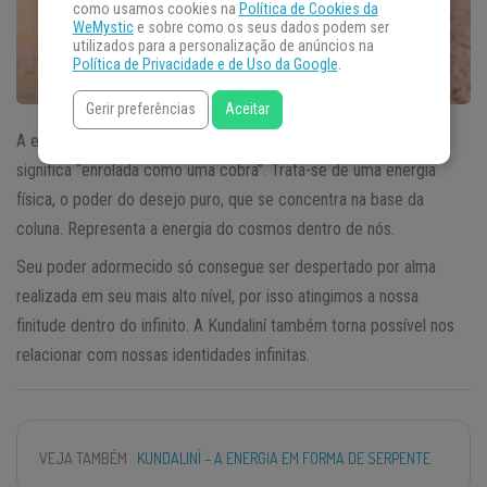
como usamos cookies na
Política de Cookies da
WeMystic
e sobre como os seus dados podem ser
utilizados para a personalização de anúncios na
Política de Privacidade e de Uso da Google
.
Gerir preferências
Aceitar
A energia
Kundaliní
vem de uma palavra em sânscrito que
significa “enrolada como uma cobra”. Trata-se de uma energia
física, o poder do desejo puro, que se concentra na base da
coluna. Representa a energia do cosmos dentro de nós.
Seu poder adormecido só consegue ser despertado por alma
realizada em seu mais alto nível, por isso atingimos a nossa
finitude dentro do infinito. A Kundaliní também torna possível nos
relacionar com nossas identidades infinitas.
VEJA TAMBÉM
KUNDALINÍ – A ENERGIA EM FORMA DE SERPENTE