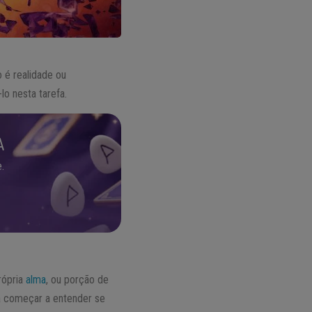
 é realidade ou
lo nesta tarefa.
A
.
rópria
alma
, ou porção de
sa começar a entender se