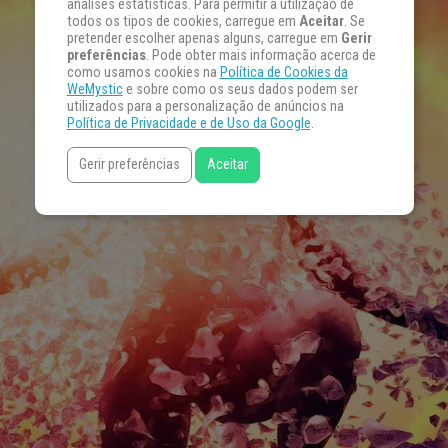
análises estatísticas. Para permitir a utilização de
todos os tipos de cookies, carregue em
Aceitar
. Se
pretender escolher apenas alguns, carregue em
Gerir
preferências
. Pode obter mais informação acerca de
como usamos cookies na
Política de Cookies da
WeMystic
e sobre como os seus dados podem ser
utilizados para a personalização de anúncios na
Política de Privacidade e de Uso da Google
.
Gerir preferências
Aceitar