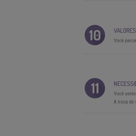
VALORE
Você perce
NECESSI
Você sente
A troca de