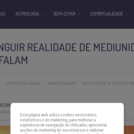
IAS
ASTROLOGIA
BEM-ESTAR
ESPIRITUALIDADE
NGUIR REALIDADE DE MEDIUNI
 FALAM
ESPIRITUALIDADE
MEDIUNIDADE
REFLEXÕES & CONHECI
IC BRASIL
leitura:
3 min
Esta página web utiliza cookies necessários,
estatísticos e de marketing, para melhorar a
experiência de navegação do Utilizador, apresentar
acções de marketing do seu interesse e elaborar