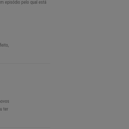
um episódio pelo qual está
eito,
novos
u ter