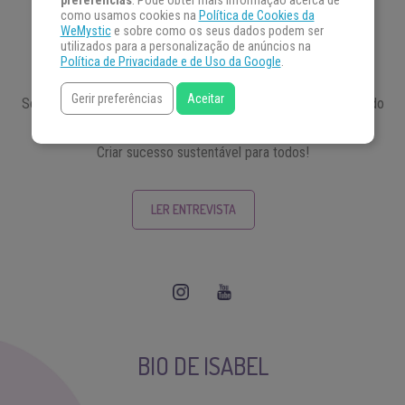
preferências
. Pode obter mais informação acerca de
ISABEL LOPEZ
como usamos cookies na
Política de Cookies da
WeMystic
e sobre como os seus dados podem ser
utilizados para a personalização de anúncios na
COACH
Política de Privacidade e de Uso da Google
.
Gerir preferências
Aceitar
Sou natural da Espanha, mas meu coração também está dividido
entre outro país, a Suécia, onde vim por amor. Meu objetivo?
Criar sucesso sustentável para todos!
LER ENTREVISTA
BIO DE ISABEL