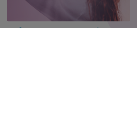
QUÃO RUIM O NOSSO EGO REALMENTE É?
O ego pode ser definido como nossa identidade, uma
palavra que vem do grego. Pensamentos como “meu
corpo e minha mente”, “minha casa”, “meus bens”, “minha
família”, “eu deveria ser feliz”, etc., vêm do ego. Ego,
autoconsciência, são palavras que […]