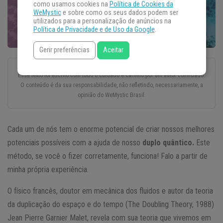
como usamos cookies na
Política de Cookies da
WeMystic
e sobre como os seus dados podem ser
utilizados para a personalização de anúncios na
Política de Privacidade e de Uso da Google
.
Gerir preferências
Aceitar
Esse texto foi escrito com todo o cuidado e carinho por um autor convidado.
O conteúdo é da sua responsabilidade, não refletindo, necessariamente, a
opinião do WeMystic Brasil.
Cada um de nós tem o enorme potencial de criar nossos melhores
potenciais possíveis com a ajuda de nosso
duplo quântico.
Este
método, se você o fizer corretamente, funciona! Falo a partir de
minha própria experiência.
O físico francês, doutor em mecânica dos fluidos e autor da teoria
da duplicação do espaço e do tempo (The Doubling Theory, 1988)
Jean Pierre Garnier Malet, revela com sua teoria que vivemos em