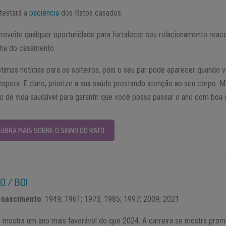
testará a
paciência
dos Ratos casados.
proveite qualquer oportunidade para fortalecer seu relacionamento rea
lha do casamento.
ótimas notícias para os solteiros, pois o seu par pode aparecer quando 
spera. E claro, priorize a sua saúde prestando atenção ao seu corpo. 
lo de vida saudável para garantir que você possa passar o ano com boa 
UBRA MAIS SOBRE O SIGNO DO RATO
O / BOI
 nascimento
: 1949; 1961; 1973, 1985; 1997; 2009; 2021
 mostra um ano mais favorável do que 2024. A carreira se mostra promi