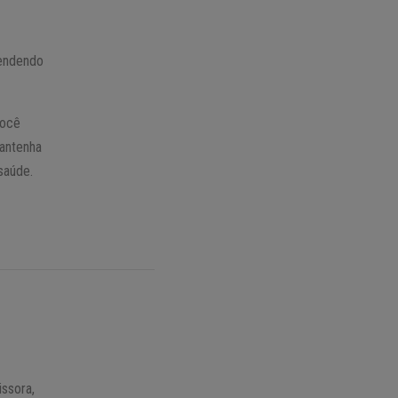
cendendo
você
Mantenha
saúde.
ssora,