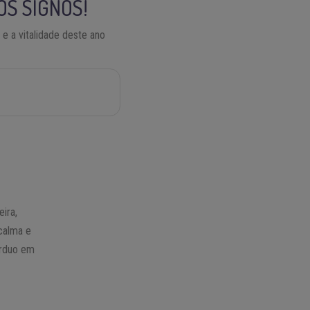
OS SIGNOS!
 e a vitalidade deste ano
eira,
calma e
árduo em