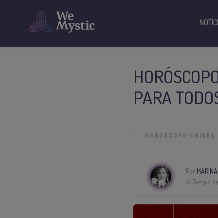
NOTÍC
HORÓSCOPO 
PARA TODOS
»
HORÓSCOPO CHINÊS
Por
MARINA
Tempo de 