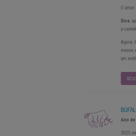
O amor 
Dica
: a
a cente
Agora, 
menos e
um esti
DESC
BÚFAL
Ano de
2025 se