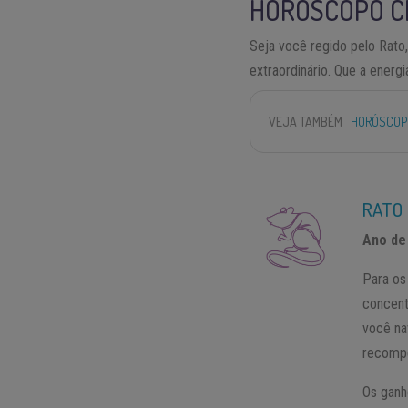
HORÓSCOPO CH
Seja você regido pelo Rato,
extraordinário. Que a energ
VEJA TAMBÉM
HORÓSCOPO
RATO
Ano de
Para os
concent
você na
recomp
Os ganh