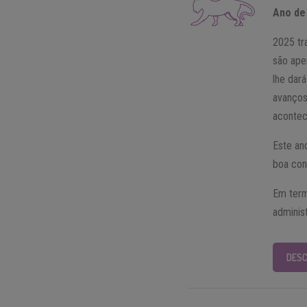
Ano de
2025 tr
são ape
lhe dar
avanços
acontec
Este an
boa con
Em term
adminis
DESC