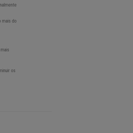
inalmente
o mais do
 mais
inuir os