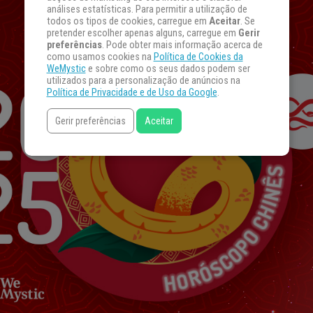
análises estatísticas. Para permitir a utilização de
todos os tipos de cookies, carregue em
Aceitar
. Se
pretender escolher apenas alguns, carregue em
Gerir
preferências
. Pode obter mais informação acerca de
como usamos cookies na
Política de Cookies da
WeMystic
e sobre como os seus dados podem ser
utilizados para a personalização de anúncios na
Política de Privacidade e de Uso da Google
.
Gerir preferências
Aceitar