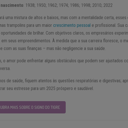
 nascimento
: 1938; 1950; 1962; 1974; 1986; 1998; 2010; 2022
ará uma mistura de altos e baixos, mas com a mentalidade certa, esses 
nas trampolins para um maior
crescimento pessoal
e profissional. Sua c
á oportunidades de brilhar. Com objetivos claros, os empresários exper
 em seus empreendimentos. À medida que a sua carreira floresce, o 
e com as suas finanças – mas não negligencie a sua saúde.
o, o amor pode enfrentar alguns obstáculos que podem ser ajustados 
versa.
os de saúde, fiquem atentos às questões respiratórias e digestivas; ap
trar seu estresse para um 2025 próspero e saudável.
UBRA MAIS SOBRE O SIGNO DO TIGRE