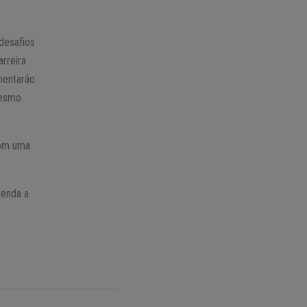
desafios
arreira
imentarão
mesmo
com uma
renda a