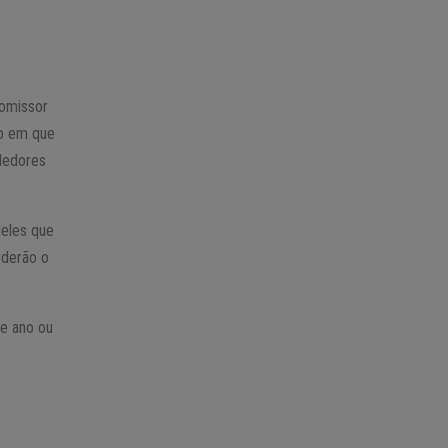
omissor
no em que
ndedores
ueles que
rderão o
e ano ou