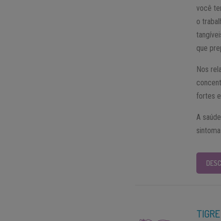
você te
o traba
tangíve
que pre
Nos rel
concent
fortes e
A saúde
sintoma
DESC
TIGRE