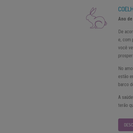
COEL
Ano de
De acor
e, com 
você ve
prosper
No amor
estão e
barco d
A saúde
terão q
DESC