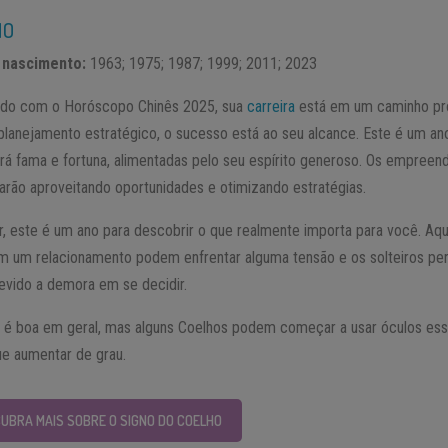
HO
 nascimento:
1963; 1975; 1987; 1999; 2011; 2023
do com o Horóscopo Chinês 2025, sua
carreira
está em um caminho pr
planejamento estratégico, o sucesso está ao seu alcance. Este é um a
rá fama e fortuna, alimentadas pelo seu espírito generoso. Os empree
arão aproveitando oportunidades e otimizando estratégias.
, este é um ano para descobrir o que realmente importa para você. Aq
m um relacionamento podem enfrentar alguma tensão e os solteiros pe
evido a demora em se decidir.
 é boa em geral, mas alguns Coelhos podem começar a usar óculos ess
ue aumentar de grau.
UBRA MAIS SOBRE O SIGNO DO COELHO