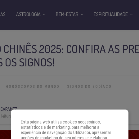
IAS
ASTROLOGIA
BEM-ESTAR
ESPIRITUALIDADE
CHINÊS 2025: CONFIRA AS PR
 OS SIGNOS!
HORÓSCOPOS DO MUNDO
SIGNOS DO ZODÍACO
 CARAMEZ
leitura:
8 min
Esta página web utiliza cookies necessários,
estatísticos e de marketing, para melhorar a
experiência de navegação do Utilizador, apresentar
acções de marketing do seu interesse e elaborar