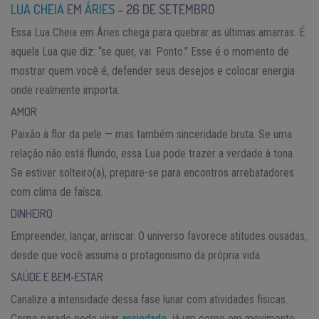
LUA CHEIA
EM
ÁRIES
– 26 DE SETEMBRO
Essa Lua Cheia em Áries chega para quebrar as últimas amarras. É
aquela Lua que diz: “se quer, vai. Ponto.” Esse é o momento de
mostrar quem você é, defender seus desejos e colocar energia
onde realmente importa.
AMOR
Paixão à flor da pele — mas também sinceridade bruta. Se uma
relação não está fluindo, essa Lua pode trazer a verdade à tona.
Se estiver solteiro(a), prepare-se para encontros arrebatadores
com clima de faísca.
DINHEIRO
Empreender, lançar, arriscar. O universo favorece atitudes ousadas,
desde que você assuma o protagonismo da própria vida.
SAÚDE E BEM-ESTAR
Canalize a intensidade dessa fase lunar com atividades físicas.
Corpo parado pode virar
ansiedade
, já um corpo em movimento