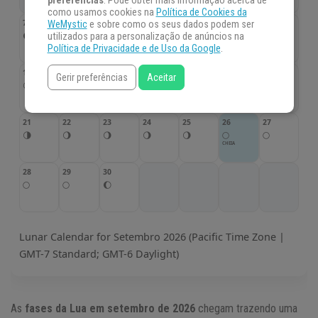
preferências
. Pode obter mais informação acerca de
como usamos cookies na
Política de Cookies da
7
8
9
10
11
12
13
WeMystic
e sobre como os seus dados podem ser
🌒
🌒
🌒
🌒
🌑
🌑
🌑
utilizados para a personalização de anúncios na
NOVA
Política de Privacidade e de Uso da Google
.
14
15
16
17
18
19
20
Gerir preferências
Aceitar
🌘
🌘
🌘
🌘
🌗
🌗
🌗
CRESCENTE
21
22
23
24
25
26
27
🌗
🌖
🌖
🌖
🌖
🌕
🌕
CHEIA
28
29
30
🌕
🌕
🌔
Lunar Calendar for Setembro 2026 (Pacific Time Zone |
GMT-7 Standard; GMT-6 Daylight)
As
fases da Lua em setembro de 2026
chegam trazendo uma