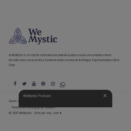
A WeMystic é um site de conteúdos que poderão ajudar a nossa comunidade a tomar
decisões mais conscientes e fundamentadas na área da Astrologia, Espiritualidade e Bem-
Estar.
WeMystic Podcast
WeMystic Podcast
Quem somos
Política de Privacidade
Condições gerais de utilização
Política de Utilização de Cookies
© 2025 WeMystic - Feito por nós, com ♥