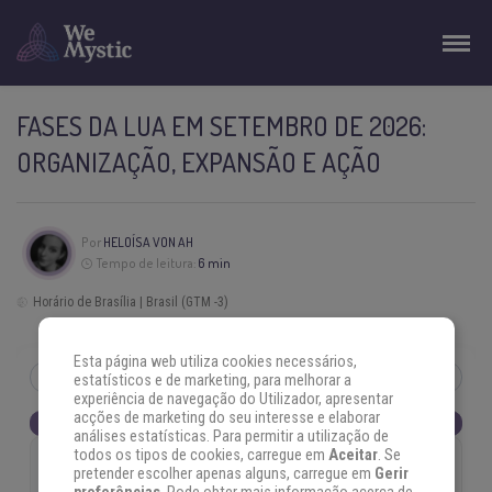
FASES DA LUA EM SETEMBRO DE 2026:
ORGANIZAÇÃO, EXPANSÃO E AÇÃO
Por
HELOÍSA VON AH
Tempo de leitura:
6 min
Horário de Brasília | Brasil (GTM -3)
Esta página web utiliza cookies necessários,
SETEMBRO
2026
‹
›
Agosto
Outubro
estatísticos e de marketing, para melhorar a
experiência de navegação do Utilizador, apresentar
acções de marketing do seu interesse e elaborar
Segunda
Terça
Quarta
Quinta
Sexta
Sábado
Domingo
análises estatísticas. Para permitir a utilização de
1
2
3
4
5
6
todos os tipos de cookies, carregue em
Aceitar
. Se
🌔
🌔
🌔
🌓
🌓
🌓
pretender escolher apenas alguns, carregue em
Gerir
MINGUANTE