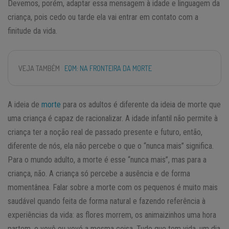
Devemos, porém, adaptar essa mensagem à idade e linguagem da
criança, pois cedo ou tarde ela vai entrar em contato com a
finitude da vida.
VEJA TAMBÉM
EQM: NA FRONTEIRA DA MORTE
A ideia de
morte
para os adultos é diferente da ideia de morte que
uma criança é capaz de racionalizar. A idade infantil não permite à
criança ter a noção real de passado presente e futuro, então,
diferente de nós, ela não percebe o que o “nunca mais” significa.
Para o mundo adulto, a morte é esse “nunca mais”, mas para a
criança, não. A criança só percebe a ausência e de forma
momentânea. Falar sobre a morte com os pequenos é muito mais
saudável quando feita de forma natural e fazendo referência à
experiências da vida: as flores morrem, os animaizinhos uma hora
partem, o vovô ou vovó a mesma coisa. Tudo que tem vida, um dia