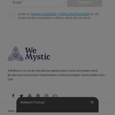
A WeMystic é um site de conteúdos que poderão ajudar a nossa comunidade a tomar
decisões mais conscientes e fundamentadas na área da Astrologia, Espiritualidade e Bem-
Estar.
WeMystic Podcast
WeMystic Podcast
Quem somos
Política de Privacidade
Condições gerais de utilização