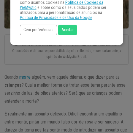
como usamos cookies na
Política de Cookies da
WeMystic
e sobre como os seus dados podem ser
utilizados para a personalização de anúncios na
Política de Privacidade e de Uso da Google
.
Gerir preferências
Aceitar
Esse texto foi escrito com todo o cuidado e carinho por um autor convidado.
O conteúdo é da sua responsabilidade, não refletindo, necessariamente, a
opinião do WeMystic Brasil.
Quando
morre
alguém, vem aquele dilema: o que dizer para as
crianças
? Qual a melhor forma de tratar esse tema perante esse
serzinho de luz, de olhos atentos? Será que as crianças podem
entender a morte?
É realmente um assunto delicado. Difícil encontrar um equilíbrio
entre mentir, pintar um mundo falso cor-de-rosa e ser sincero. A
dureza do tema nos faz sentir medo de introduzir um assunto que