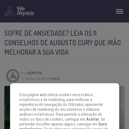
SOFRE DE ANSIEDADE? LEIA OS 11
CONSELHOS DE AUGUSTO CURY QUE IRÃO
MELHORAR A SUA VIDA
Por
WEMYSTIC
Tempo de leitura:
4 min
Esta página web utiliza cookies necessários,
estatísticos e de marketing, para melhorar a
experiência de navegação do Utilizador, apresentar
acções de marketing do seu interesse e elaborar
análises estatísticas. Para permitir a utilização de
todos os tipos de cookies, carregue em
Aceitar
. Se
pretender escolher apenas alguns, carregue em
Gerir