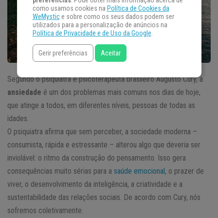
preferências
. Pode obter mais informação acerca de
como usamos cookies na
Política de Cookies da
WeMystic
e sobre como os seus dados podem ser
utilizados para a personalização de anúncios na
Política de Privacidade e de Uso da Google
.
Gerir preferências
Aceitar
Segundo o psiquiatra e psicoterapeuta brasileiro Augusto Cury, a
ansiedade
é um dos problemas mais comuns nos dias de hoje,
que atinge a todos, em diferentes níveis, pessoas de todas as
idades.
O psiquiatra afirma que sem perceber, a sociedade moderna –
consumista, rápida e estressante – alterou algo que deveria ser
inviolável: o ritmo da construção do pensamento. Isso gera
consequências muito sérias para a
saúde emocional
, o prazer de
viver, o desenvolvimento da inteligência, a criatividade e a
sustentabilidade das relações sociais. De acordo com Cury, nós
sofremos coletivamente.