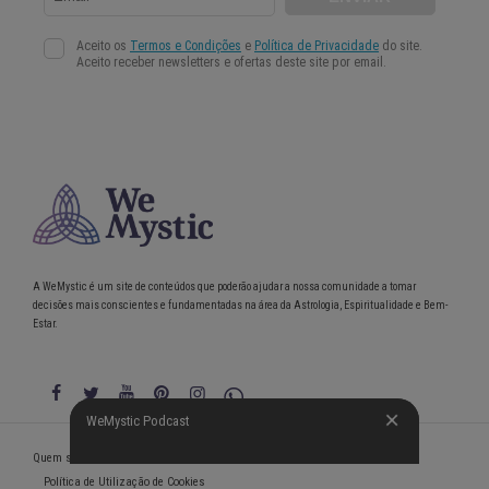
A WeMystic é um site de conteúdos que poderão ajudar a nossa comunidade a tomar
decisões mais conscientes e fundamentadas na área da Astrologia, Espiritualidade e Bem-
Estar.
WeMystic Podcast
WeMystic Podcast
Quem somos
Política de Privacidade
Condições gerais de utilização
Política de Utilização de Cookies