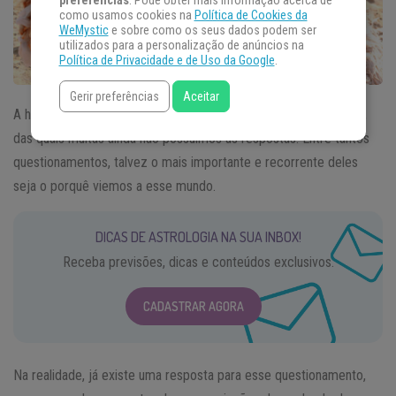
preferências
. Pode obter mais informação acerca de
como usamos cookies na
Política de Cookies da
WeMystic
e sobre como os seus dados podem ser
utilizados para a personalização de anúncios na
Política de Privacidade e de Uso da Google
.
Gerir preferências
Aceitar
A história da humanidade está repleta de perguntas existenciais,
das quais muitas ainda não possuímos as respostas. Entre tantos
questionamentos, talvez o mais importante e recorrente deles
seja o porquê viemos a esse mundo.
DICAS DE ASTROLOGIA NA SUA INBOX!
Receba previsões, dicas e conteúdos exclusivos.
CADASTRAR AGORA
Na realidade, já existe uma resposta para esse questionamento,