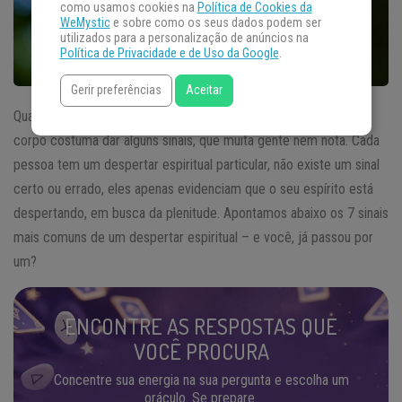
como usamos cookies na
Política de Cookies da
WeMystic
e sobre como os seus dados podem ser
utilizados para a personalização de anúncios na
Política de Privacidade e de Uso da Google
.
Gerir preferências
Aceitar
Quando estamos vivenciando um
despertar espiritual
nosso
corpo costuma dar alguns sinais, que muita gente nem nota. Cada
pessoa tem um despertar espiritual particular, não existe um sinal
certo ou errado, eles apenas evidenciam que o seu espírito está
despertando, em busca da plenitude. Apontamos abaixo os 7 sinais
mais comuns de um despertar espiritual – e você, já passou por
um?
ENCONTRE AS RESPOSTAS QUE
VOCÊ PROCURA
Concentre sua energia na sua pergunta e escolha um
oráculo. Se prepare.