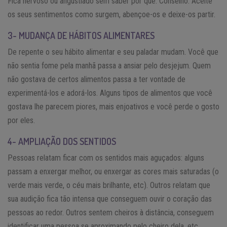
Fica nervoso ou angustiado sem saber por quê. Conselho: Aceite
os seus sentimentos como surgem, abençoe-os e deixe-os partir.
3- MUDANÇA DE HÁBITOS ALIMENTARES
De repente o seu hábito alimentar e seu paladar mudam. Você que
não sentia fome pela manhã passa a ansiar pelo desjejum. Quem
não gostava de certos alimentos passa a ter vontade de
experimentá-los e adorá-los. Alguns tipos de alimentos que você
gostava lhe parecem piores, mais enjoativos e você perde o gosto
por eles.
4- AMPLIAÇÃO DOS SENTIDOS
Pessoas relatam ficar com os sentidos mais aguçados: alguns
passam a enxergar melhor, ou enxergar as cores mais saturadas (o
verde mais verde, o céu mais brilhante, etc). Outros relatam que
sua audição fica tão intensa que conseguem ouvir o coração das
pessoas ao redor. Outros sentem cheiros à distância, conseguem
identificar uma pessoa se aproximando pelo cheiro dela, etc.