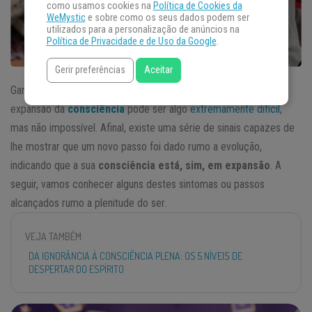
como usamos cookies na
Política de Cookies da
WeMystic
e sobre como os seus dados podem ser
utilizados para a personalização de anúncios na
Política de Privacidade e de Uso da Google
.
Gerir preferências
Aceitar
Ganhar conhecimento e galgar novos e maiores degraus na
expansão da
consciência
pode ser algo
extremamente difícil
,
mas não impossível. Afinal, existe uma série de sinais capazes de
lhe mostrar que um novo passo foi dado rumo a evolução,
indicando que a sua
consciência está, sim, em expansão
. A
seguir, vamos conhecer alguns destes sintomas ou passos
alcançados rumo a plenitude do ser.
VEJA TAMBÉM
DA IGNORÂNCIA À CONSCIÊNCIA PLENA: OS 5 NÍVEIS DE
DESPERTAR DO ESPÍRITO