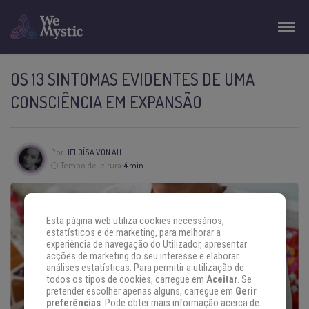
OS 13 SINTOMAS EVIDENTES DE UMA
CONSCIÊNCIA EM EXPANSÃO
Por
HELOÍSA VON AH
Tempo de leitura:
4 min
Esta página web utiliza cookies necessários,
estatísticos e de marketing, para melhorar a
experiência de navegação do Utilizador, apresentar
acções de marketing do seu interesse e elaborar
análises estatísticas. Para permitir a utilização de
todos os tipos de cookies, carregue em
Aceitar
. Se
pretender escolher apenas alguns, carregue em
Gerir
preferências
. Pode obter mais informação acerca de