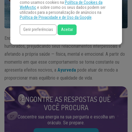
como usamos cookies na
Política de Cookies da
WeMystic
e sobre como os seus dados podem ser
utilizados para a personalização de anúncios na
Política de Privacidade e de Uso da Google
.
Gerir preferências
Aceitar
Enquanto alguns acordam de mau humor, outros vivem mau
humorados, prejudicando seus relacionamentos interpessoais e
afetando a própria saúde — física, mental e emocional. A partir do
momento em que esse comportamento se torna constante ou
apresenta efeitos nocivos, a
Ayurveda
pode atuar de modo a
proporcionar mais equilíbrio e qualidade de vida.
ENCONTRE AS RESPOSTAS QUE
VOCÊ PROCURA
Concentre sua energia na sua pergunta e escolha um
oráculo. Se prepare.