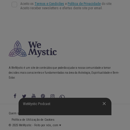
A WeMystic é um site de conteúdos que poderão ajudar a nossa comunidade a tomar
decisões mais conscientes e fundamentadas na área da Astrologia, Espiritualidade e Bem-
Estar.
WeMystic Podcast
WeMystic Podcast
Quem somos
Política de Privacidade
Condições gerais de utilização
Política de Utilização de Cookies
© 2025 WeMystic - Feito por nós, com ♥