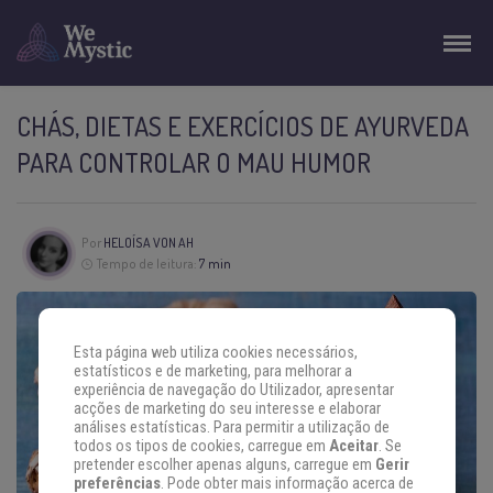
CHÁS, DIETAS E EXERCÍCIOS DE AYURVEDA
PARA CONTROLAR O MAU HUMOR
Por
HELOÍSA VON AH
Tempo de leitura:
7 min
Esta página web utiliza cookies necessários,
estatísticos e de marketing, para melhorar a
experiência de navegação do Utilizador, apresentar
acções de marketing do seu interesse e elaborar
análises estatísticas. Para permitir a utilização de
todos os tipos de cookies, carregue em
Aceitar
. Se
pretender escolher apenas alguns, carregue em
Gerir
preferências
. Pode obter mais informação acerca de