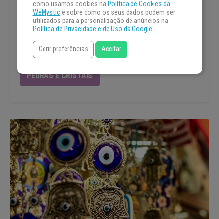
PEDRAS E CRISTAIS
como usamos cookies na
Política de Cookies da
WeMystic
e sobre como os seus dados podem ser
Aqui você encontrará pedras e cristais com diferentes
utilizados para a personalização de anúncios na
vibrações energéticas: amor, sorte, prosperidade,
Política de Privacidade e de Uso da Google
.
equilíbrio....O que você precisa para harmonizar a sua vida?
Gerir preferências
Aceitar
Você encontrará aqui.
PEDRAS E CRISTAIS