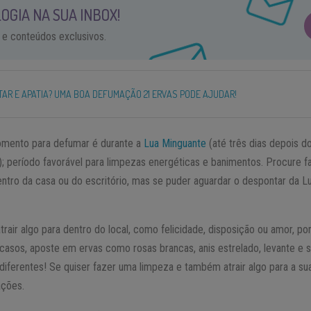
OGIA NA SUA INBOX!
 e conteúdos exclusivos.
TAR E APATIA? UMA BOA DEFUMAÇÃO 21 ERVAS PODE AJUDAR!
omento para defumar é durante a
Lua Minguante
(até três dias depois do
a); período favorável para limpezas energéticas e banimentos. Procure
tro da casa ou do escritório, mas se puder aguardar o despontar da Lua 
trair algo para dentro do local, como felicidade, disposição ou amor, po
 casos, aposte em ervas como rosas brancas, anis estrelado, levante e 
diferentes! Se quiser fazer uma limpeza e também atrair algo para a sua
ações.