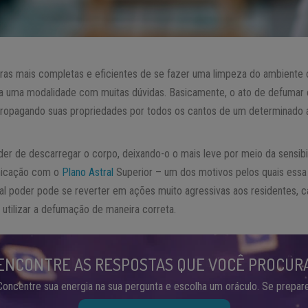
as mais completas e eficientes de se fazer uma limpeza do ambiente o
a uma modalidade com muitas dúvidas. Basicamente, o ato de defumar é
 propagando suas propriedades por todos os cantos de um determinad
der de descarregar o corpo, deixando-o o mais leve por meio da sensibi
unicação com o
Plano Astral
Superior – um dos motivos pelos quais essa t
 tal poder pode se reverter em ações muito agressivas aos residentes, 
 utilizar a defumação de maneira correta.
ENCONTRE AS RESPOSTAS QUE VOCÊ PROCUR
Concentre sua energia na sua pergunta e escolha um oráculo. Se prepare