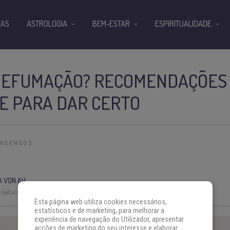
IAS
ASTROLOGIA
BEM-ESTAR
ESPIRITUALIDADE
 DEFUMAÇÃO? RECOMENDAÇÕES
E PARA DAR CERTO
INCENSOS
A VON AH
leitura:
4 min
Esta página web utiliza cookies necessários,
estatísticos e de marketing, para melhorar a
experiência de navegação do Utilizador, apresentar
acções de marketing do seu interesse e elaborar