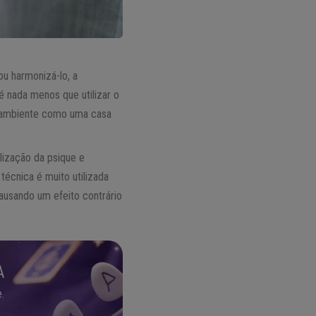
u harmonizá-lo, a
 nada menos que utilizar o
o ambiente como uma casa
lização da psique e
écnica é muito utilizada
causando um efeito contrário
A
.