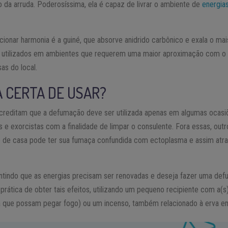
 da arruda. Poderosíssima, ela é capaz de livrar o ambiente de
energia
cionar harmonia é a guiné, que absorve anidrido carbônico e exala o mai
tilizados em ambientes que requerem uma maior aproximação com o Di
as do local.
A CERTA DE USAR?
acreditam que a defumação deve ser utilizada apenas em algumas ocasi
 e exorcistas com a finalidade de limpar o consulente. Fora essas, out
 de casa pode ter sua fumaça confundida com ectoplasma e assim atra
ntindo que as energias precisam ser renovadas e deseja fazer uma de
 prática de obter tais efeitos, utilizando um pequeno recipiente com a(
a que possam pegar fogo) ou um incenso, também relacionado à erva e