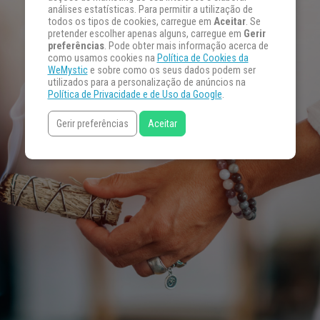
análises estatísticas. Para permitir a utilização de
todos os tipos de cookies, carregue em
Aceitar
. Se
pretender escolher apenas alguns, carregue em
Gerir
preferências
. Pode obter mais informação acerca de
como usamos cookies na
Política de Cookies da
WeMystic
e sobre como os seus dados podem ser
utilizados para a personalização de anúncios na
Política de Privacidade e de Uso da Google
.
Gerir preferências
Aceitar