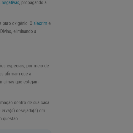
s negativas
, propagando a
s puro oxigênio. O
alecrim
e
vino, eliminando a
ões especiais, por meio de
ros afirmam que a
ir almas que estejam
fumação dentro de sua casa
s) erva(s) desejada(s) em
m questão.