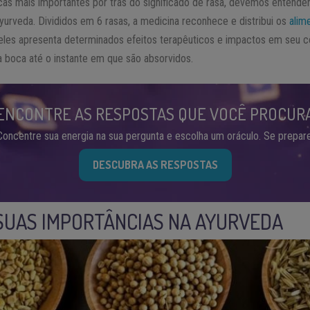
icas mais importantes por trás do significado de rasa, devemos entende
yurveda. Divididos em 6 rasas, a medicina reconhece e distribui os
alim
deles apresenta determinados efeitos terapêuticos e impactos em seu
boca até o instante em que são absorvidos.
ENCONTRE AS RESPOSTAS QUE VOCÊ PROCUR
Concentre sua energia na sua pergunta e escolha um oráculo. Se prepare
DESCUBRA AS RESPOSTAS
 SUAS IMPORTÂNCIAS NA AYURVEDA