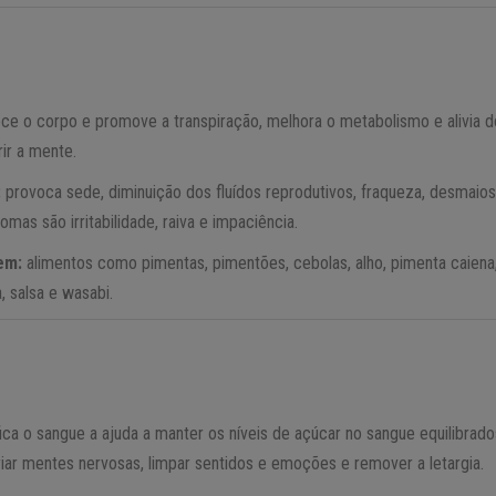
ce o corpo e promove a transpiração, melhora o metabolismo e alivia d
rir a mente.
:
provoca sede, diminuição dos fluídos reprodutivos, fraqueza, desmaios,
omas são irritabilidade, raiva e impaciência.
 em:
alimentos como pimentas, pimentões, cebolas, alho, pimenta caiena,
, salsa e wasabi.
ica o sangue a ajuda a manter os níveis de açúcar no sangue equilibrad
ar mentes nervosas, limpar sentidos e emoções e remover a letargia.