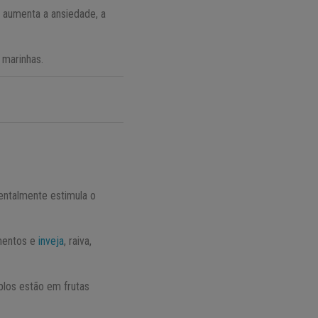
, aumenta a ansiedade, a
 marinhas.
Mentalmente estimula o
imentos e
inveja
, raiva,
plos estão em frutas