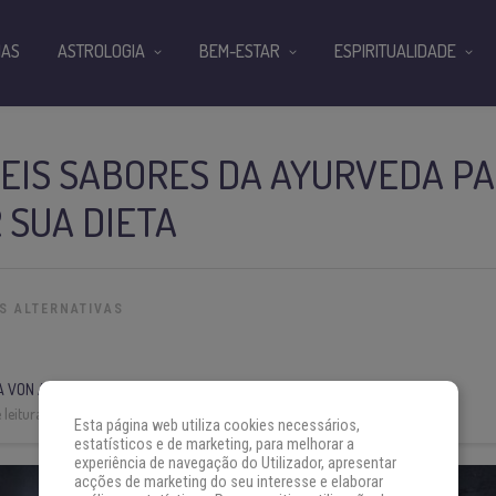
IAS
ASTROLOGIA
BEM-ESTAR
ESPIRITUALIDADE
SEIS SABORES DA AYURVEDA P
 SUA DIETA
S ALTERNATIVAS
A VON AH
leitura:
7 min
Esta página web utiliza cookies necessários,
estatísticos e de marketing, para melhorar a
experiência de navegação do Utilizador, apresentar
acções de marketing do seu interesse e elaborar