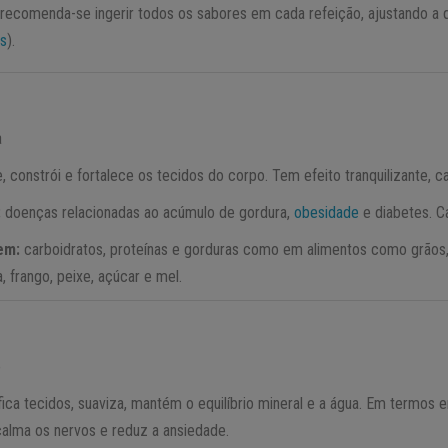
 recomenda-se ingerir todos os sabores em cada refeição, ajustando a
s
).
a
, constrói e fortalece os tecidos do corpo. Tem efeito tranquilizante, c
:
doenças relacionadas ao acúmulo de gordura,
obesidade
e diabetes. Ca
 em:
carboidratos, proteínas e gorduras como em alimentos como grãos,
a, frango, peixe, açúcar e mel.
o
fica tecidos, suaviza, mantém o equilíbrio mineral e a água. Em termos
calma os nervos e reduz a ansiedade.