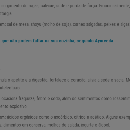
:
surgimento de rugas, calvície, sede e perda de força. Emocionalmente
etargia.
 em:
sal de mesa, shoyu (molho de soja), carnes salgadas, peixes e algas
 que não podem faltar na sua cozinha, segundo Ayurveda
o
ula o apetite e a digestão, fortalece o coração, alivia a sede e sacia. 
ntelectuais.
:
ocasiona fraqueza, febre e sede, além de sentimentos como ressent
ento explosivo.
 em:
ácidos orgânicos como o ascórbico, cítrico e acético. Alguns exem
es, alimentos em conserva, molhos de salada, iogurte e álcool.