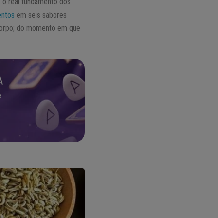
r o real fundamento dos
entos
em seis sabores
 corpo; do momento em que
A
.