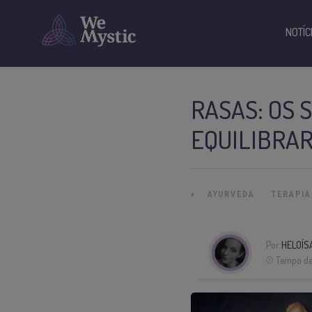
NOTÍC
RASAS: OS 
EQUILIBRAR
»
AYURVEDA
TERAPIA
Por
HELOÍS
Tempo de 