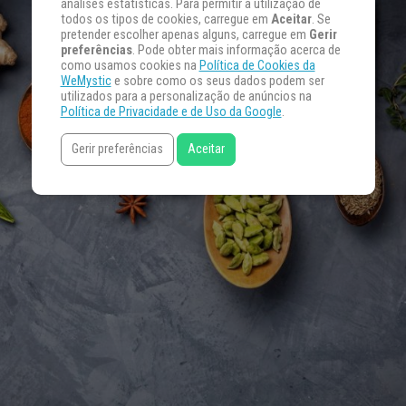
análises estatísticas. Para permitir a utilização de
todos os tipos de cookies, carregue em
Aceitar
. Se
pretender escolher apenas alguns, carregue em
Gerir
preferências
. Pode obter mais informação acerca de
como usamos cookies na
Política de Cookies da
WeMystic
e sobre como os seus dados podem ser
utilizados para a personalização de anúncios na
Política de Privacidade e de Uso da Google
.
Gerir preferências
Aceitar