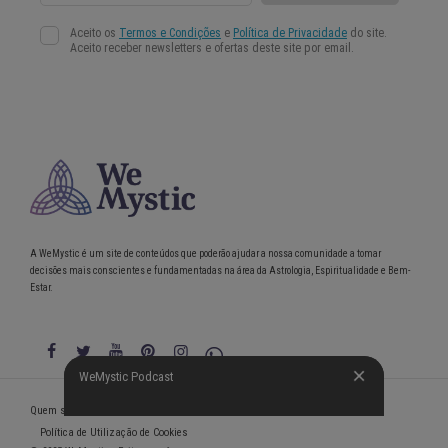
A WeMystic é um site de conteúdos que poderão ajudar a nossa comunidade a tomar
decisões mais conscientes e fundamentadas na área da Astrologia, Espiritualidade e Bem-
Estar.
WeMystic Podcast
WeMystic Podcast
Quem somos
Política de Privacidade
Condições gerais de utilização
Política de Utilização de Cookies