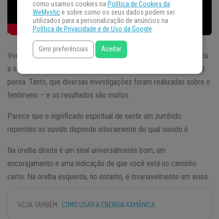
como usamos cookies na
Política de Cookies da
WeMystic
e sobre como os seus dados podem ser
utilizados para a personalização de anúncios na
Política de Privacidade e de Uso da Google
.
Gerir preferências
Aceitar
Você já entrou em uma sala e, completamente do nada, começou
a ouvir
zumbidos no ouvido
? É muito mais comum do que você
pensa. Tanto, que diversas investigações foram realizadas sobre o
fenômeno – e os resultados são muitos.
Parece que o significado espiritual de sentir um zumbido
repentino no ouvido depende inteiramente de qual ouvido é.
Na orelha direita é um sinal universalmente bom, um
encorajamento e uma indicação de que você está no caminho
certo. Na orelha esquerda, no entanto, é invariavelmente um aviso.
VEJA TAMBÉM
COMO USAR A ENERGIA XAMÂNICA