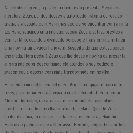
Na mitologia grega, o pavão também está presente. Segundo a
literatura, Zeus, pai dos deuses e autoridade máxima da religião
grega, era casado com Hera mas decidiu se encontrar com a ninfa
Lo. Hera, seguindo uma intuição, seguiu Zeus e estava prestes a
confrontá-lo, quando a divindade percebe e transforma a ninfa em
uma novilha, uma vaquinha jovem. Suspeitando que estava sendo
enganada, Hera pediu à Zeus que lhe desse a novilha de presente
e, para não gerar desconfiança ele atendeu o seu pedido e
presenteou a esposa com ninfa transformada em novilha.
Hera então incumbiu seu fiel servo Argos, um gigante com cem
olhos, para tomar conta e vigiar a novilha durante todo o tempo.
Mesmo dormindo, ele a vigiava com metade de seus olhos
abertos mantendo a novilha totalmente isolada. Quando Zeus
soube da situação em que a ninfa Lo se encontrava, chamou
Hermes e pediu que ele a libertasse. Hermes, seguindo as ordens
de Zeus, vai então até o local onde a ninfa estava aprisionada e,