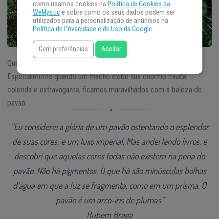
como usamos cookies na
Política de Cookies da
WeMystic
e sobre como os seus dados podem ser
utilizados para a personalização de anúncios na
Política de Privacidade e de Uso da Google
.
Gerir preferências
Aceitar
Quem nunca se pegou admirando a beleza do pavão?
Especialmente quando um macho exibe sua enorme cauda
colorida e extravagante, ficamos maravilhados com a beleza do
pavão.
“Eu considerei a glória de um pavão ostentando o esplendor
de suas cores; é um luxo imperial. Mas andei lendo livros, e
descobri que aquelas cores todas não existem na pena do
pavão. Não há pigmentos. O que há são minúsculas bolhas
d’água em que a luz se fragmenta, como em um prisma. O
pavão é um arco-íris de plumas”
Rubem Braga