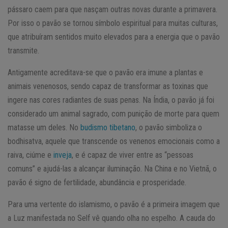
pássaro caem para que nasçam outras novas durante a primavera.
Por isso o pavão se tornou símbolo espiritual para muitas culturas,
que atribuíram sentidos muito elevados para a energia que o pavão
transmite.
Antigamente acreditava-se que o pavão era imune a plantas e
animais venenosos, sendo capaz de transformar as toxinas que
ingere nas cores radiantes de suas penas. Na Índia, o pavão já foi
considerado um animal sagrado, com punição de morte para quem
matasse um deles. No
budismo tibetano
, o pavão simboliza o
bodhisatva, aquele que transcende os venenos emocionais como a
raiva, ciúme e
inveja
, e é capaz de viver entre as “pessoas
comuns” e ajudá-las a alcançar iluminação. Na China e no Vietnã, o
pavão é signo de fertilidade, abundância e prosperidade.
Para uma vertente do islamismo, o pavão é a primeira imagem que
a Luz manifestada no Self vê quando olha no espelho. A cauda do