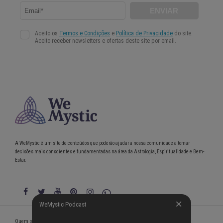
A WeMystic é um site de conteúdos que poderão ajudar a nossa comunidade a tomar
decisões mais conscientes e fundamentadas na área da Astrologia, Espiritualidade e Bem-
Estar.
WeMystic Podcast
WeMystic Podcast
Quem somos
Política de Privacidade
Condições gerais de utilização