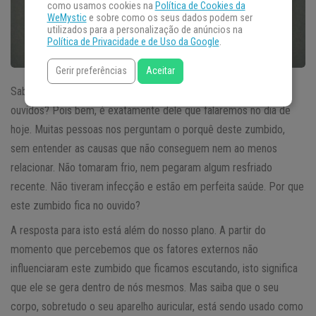
como usamos cookies na
Política de Cookies da
WeMystic
e sobre como os seus dados podem ser
utilizados para a personalização de anúncios na
Política de Privacidade e de Uso da Google
.
Gerir preferências
Aceitar
Sabe aquele
zumbido
contínuo que às vezes vem aos nossos
ouvidos? Pois bem, é exatamente dele que falaremos no dia de
hoje. Muitas pessoas nos perguntam o porquê deste zumbido,
sem entender as causas que não conseguem nem ao menos
relacionar. Não tomaram frio, nem pegaram algum resfriado
recente. Não tiveram infecção e estão em perfeita saúde. Por que
este zumbido fica no ouvido?
A resposta para isto está além do nosso plano. A partir do
momento que percebemos que os fatores externos não
influenciaram este zumbido que ficamos escutando, isto significa
que ele se gera dentro de nós mesmos. Mas saiba que o seu
corpo, sobretudo o seu aparelho auricular, está sendo usado como