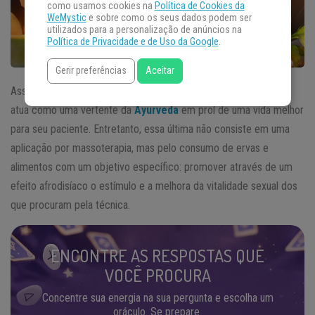
como usamos cookies na
Política de Cookies da
WeMystic
e sobre como os seus dados podem ser
utilizados para a personalização de anúncios na
Política de Privacidade e de Uso da Google
.
Gerir preferências
Aceitar
Assim como a Abhyanga e a Udwarthana, a Vajikarana também
atua como uma vertente da
Ayurveda
em prol de uma vida melhor
para seu paciente. Entretanto, essa última não consiste em uma
aplicação por massoterapia, mas pelo consumo de ervas e
alimentos com um objetivo específico: promover através de um
efeito afrodisíaco o estímulo e a melhora da vitalidade sexual dos
que procuram pela técnica.
ENCONTRE AS RESPOSTAS QUE
VOCÊ PROCURA
Concentre sua energia na sua pergunta e escolha um
oráculo. Se prepare.