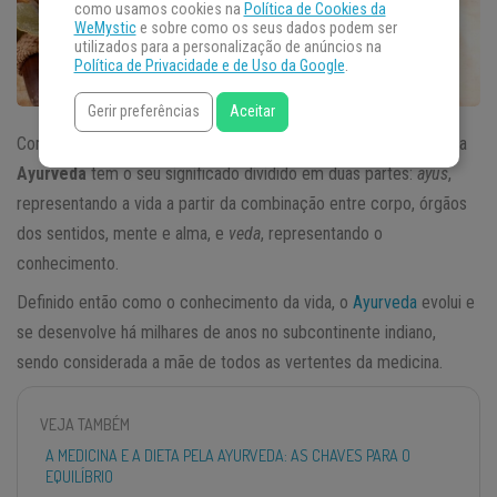
como usamos cookies na
Política de Cookies da
WeMystic
e sobre como os seus dados podem ser
utilizados para a personalização de anúncios na
Política de Privacidade e de Uso da Google
.
Gerir preferências
Aceitar
Com origem em sânscrito – idioma praticado na Índia – a palavra
Ayurveda
tem o seu significado dividido em duas partes:
ayus
,
representando a vida a partir da combinação entre corpo, órgãos
dos sentidos, mente e alma, e
veda
, representando o
conhecimento.
Definido então como o conhecimento da vida, o
Ayurveda
evolui e
se desenvolve há milhares de anos no subcontinente indiano,
sendo considerada a mãe de todos as vertentes da medicina.
VEJA TAMBÉM
A MEDICINA E A DIETA PELA AYURVEDA: AS CHAVES PARA O
EQUILÍBRIO