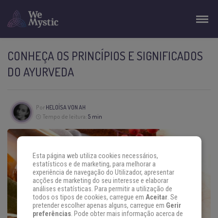
CONHEÇA OS PRINCÍPIOS E SIGNIFICADOS
DO AYURVEDA
Por
HELOÍSA VON AH
Tempo de leitura:
5 min
Esta página web utiliza cookies necessários,
estatísticos e de marketing, para melhorar a
experiência de navegação do Utilizador, apresentar
acções de marketing do seu interesse e elaborar
análises estatísticas. Para permitir a utilização de
todos os tipos de cookies, carregue em
Aceitar
. Se
pretender escolher apenas alguns, carregue em
Gerir
preferências
. Pode obter mais informação acerca de