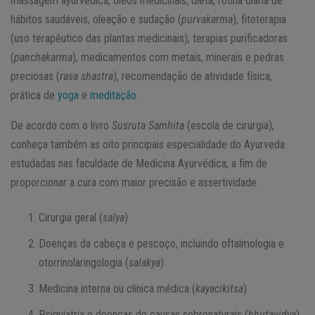
massagem ayurvédica, óleos medicinais, dieta, rotina diária de
hábitos saudáveis, oleação e sudação (
purvakarma
), fitoterapia
(uso terapêutico das plantas medicinais), terapias purificadoras
(
panchakarma
), medicamentos com metais, minerais e pedras
preciosas (
rasa shastra
), recomendação de atividade física,
prática de
yoga
e
meditação
.
De acordo com o livro
Susruta Samhita
(escola de cirurgia),
conheça também as oito principais especialidade do Ayurveda
estudadas nas faculdade de Medicina Ayurvédica, a fim de
proporcionar a cura com maior precisão e assertividade.
Cirurgia geral (
salya
)
Doenças da cabeça e pescoço, incluindo oftalmologia e
otorrinolaringologia (
salakya
)
Medicina interna ou clínica médica (
kayacikitsa
)
Psiquiatria e doenças de causas sobrenaturais (
bhutavidya
)