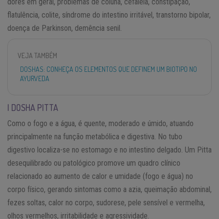
dores em geral, problemas de coluna, cefaleia, constipação,
flatulência, colite, síndrome do intestino irritável, transtorno bipolar,
doença de Parkinson, demência senil.
VEJA TAMBÉM
DOSHAS: CONHEÇA OS ELEMENTOS QUE DEFINEM UM BIOTIPO NO
AYURVEDA
| DOSHA PITTA
Como o fogo e a água, é quente, moderado e úmido, atuando
principalmente na função metabólica e digestiva. No tubo
digestivo localiza-se no estomago e no intestino delgado. Um Pitta
desequilibrado ou patológico promove um quadro clínico
relacionado ao aumento de calor e umidade (fogo e água) no
corpo físico, gerando sintomas como a azia, queimação abdominal,
fezes soltas, calor no corpo, sudorese, pele sensível e vermelha,
olhos vermelhos, irritabilidade e agressividade.