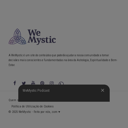
A WeMystic é um site de conteúdos que poderão ajudar a nossa comunidade a tomar
decisões mais conscientes e fundamentadas na área da Astrologia, Espiritualidade e Bem-
Estar.
WeMystic Podcast
WeMystic Podcast
Quem somos
Política de Privacidade
Condições gerais de utilização
Política de Utilização de Cookies
© 2025 WeMystic - Feito por nós, com ♥