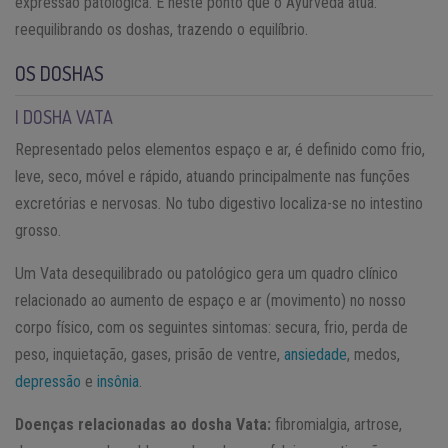
expressão patológica. É neste ponto que o Ayurveda atua:
reequilibrando os doshas, trazendo o equilíbrio.
OS DOSHAS
| DOSHA VATA
Representado pelos elementos espaço e ar, é definido como frio,
leve, seco, móvel e rápido, atuando principalmente nas funções
excretórias e nervosas. No tubo digestivo localiza-se no intestino
grosso.
Um Vata desequilibrado ou patológico gera um quadro clínico
relacionado ao aumento de espaço e ar (movimento) no nosso
corpo físico, com os seguintes sintomas: secura, frio, perda de
peso, inquietação, gases, prisão de ventre,
ansiedade
, medos,
depressão
e
insônia
.
Doenças relacionadas ao dosha Vata:
fibromialgia, artrose,