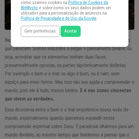
como usamos cookies na
Política de Cookies da
WeMystic
e sobre como os seus dados podem ser
utilizados para a personalização de anúncios na
Política de Privacidade e de Uso da Google
.
Gerir preferências
Aceitar
Nem sempre na realidade do mundo as coisas são exatamente o
que parecem. Somos induzidos a seguir o pensamento binário, ou
seja, acreditar que os elementos tenham duas faces
presumivelmente opostas, ou partes hipoteticamente distintas.
Por exemplo o bem e o mal: ou algo é bom, ou é ruim, sem
espaço para meio-termo. Mas isso não nos ajuda a compreender o
mundo, pois ele é tudo, menos binário.
E é nas zonas cinzentas
que vivem as verdades.
Essa dicotomia entre o bem e o mal empobrece nossa visão de
mundo, especialmente quando queremos expandir nossa
compreensão espiritual sobre Deus. É paradoxal olharmos para um
mundo dividido, ao mesmo tempo que tendemos a pensar que o