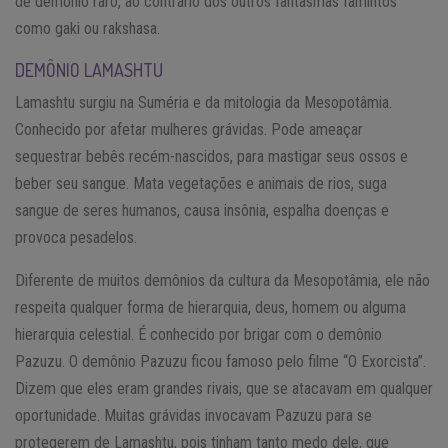
de demônio raro, ao contrário dos outros fantasmas famintos
como gaki ou rakshasa.
DEMÔNIO LAMASHTU
Lamashtu surgiu na Suméria e da mitologia da Mesopotâmia.
Conhecido por afetar mulheres grávidas. Pode ameaçar
sequestrar bebês recém-nascidos, para mastigar seus ossos e
beber seu sangue. Mata vegetações e animais de rios, suga
sangue de seres humanos, causa insônia, espalha doenças e
provoca pesadelos.
Diferente de muitos demônios da cultura da Mesopotâmia, ele não
respeita qualquer forma de hierarquia, deus, homem ou alguma
hierarquia celestial. É conhecido por brigar com o demônio
Pazuzu. O demônio Pazuzu ficou famoso pelo filme “O Exorcista”.
Dizem que eles eram grandes rivais, que se atacavam em qualquer
oportunidade. Muitas grávidas invocavam Pazuzu para se
protegerem de Lamashtu, pois tinham tanto medo dele, que