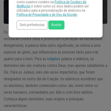
como usamos cookies na
Política de Cookies da
WeMystic
e sobre como os seus dados podem ser
utilizados para a personalização de anúncios na
Política de Privacidade e de Uso da Google
.
Gerir preferências
Aceitar
Os demônios, de acordo com o cristianismo, são anjos que se
revoltaram contra Deus e promovem a perdição da humanidade.
Antigamente, a palavra tinha outro significado, se referia a uma
espécie de gênio, que influenciava as pessoas tanto para mal
quanto para o bem. Para as
religiões
judaica e islâmica, os
demônios não são criaturas contra Deus, mas apenas subalternas a
Ele. Para os Judeus, eles são seres imperfeitos, que foram
designados no sexto dia da Criação. Os islâmicos acreditam que
os demônios, também conhecidos como Jiin, vivem entre os
seres humanos, comandados por Iblis e com livre-arbítrio.
Conheça alguns demônios, suas origens e principais
características.