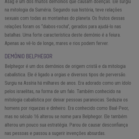
Asag é um dos muitos demônios que causam doenças. Ele surgiu
na mitologia da Suméria. Segundo sua história, teve relações
sexuais com todas as montanhas do planeta. Os frutos dessas
relações foram os “diabos-rocha”, gerados para ajudá-lo nas
batalhas. Uma forte característica deste demônio é a feiura.
Apenas ao vê-lo de longe, mares e rios podem ferver.
DEMÔNIO BELPHEGOR
Belphegor é um dos demônios de origem cristã e da mitologia
cabalística. Ele é ligado a orgias e diversos tipos de perversão.
Surgiu na Assíria há milhares de anos. Era adorado como um ídolo
pelos israelitas, na forma de um falo. Também conhecido na
mitologia cabalística por deixar pessoas paranoicas. Seduzia os
homens por riquezas e dinheiro. Era conhecido como Baal-Peor,
mas no século 16 alterou se nome para Belphegor. Ele também
alterou um pouco sua estratégia. Parou de causar desconfiança
nas pessoas e passou a sugerir invenções absurdas.