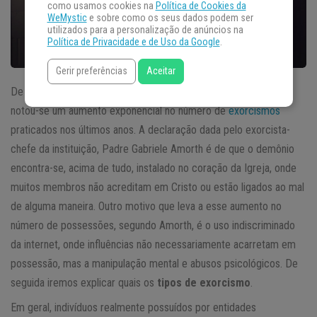
como usamos cookies na
Política de Cookies da
WeMystic
e sobre como os seus dados podem ser
utilizados para a personalização de anúncios na
Política de Privacidade e de Uso da Google
.
Gerir preferências
Aceitar
De acordo com a Universidade Regina Apostolorum, em Roma,
notou-se um aumento exponencial no número de
exorcismos
praticados nos últimos anos. A declaração dada pelo exorcista-
chefe da instituição, Padre Gabriele Amorth é de que o demônio
encontra-se, acima de tudo, instalado no coração da Igreja, onde
muitos membros não acreditam em Cristo ou estão ligados ao mal
de alguma maneira. Outro motivo que leva a esse aumento no
número de possessões, segundo Amorth, é o uso indiscriminado
da internet, onde influências não necessariamente acarretam em
possessão, mas a manipulação mental e abusos psicológicos. De
seguida iremos explicar quais os
tipos de exorcismo
.
Em geral, indivíduos realmente possuídos por entidades