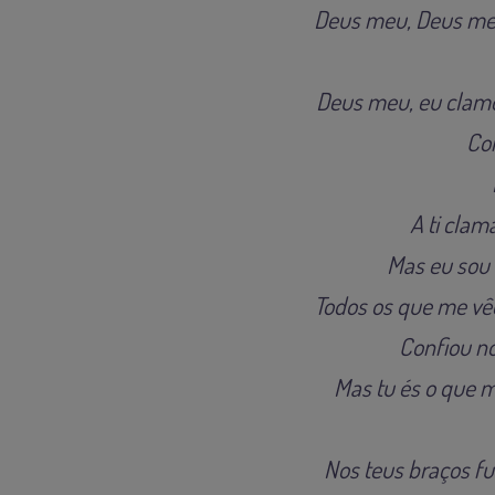
Deus meu, Deus meu
Deus meu, eu clamo
Con
A ti clam
Mas eu sou
Todos os que me v
Confiou no
Mas tu és o que m
Nos teus braços fu