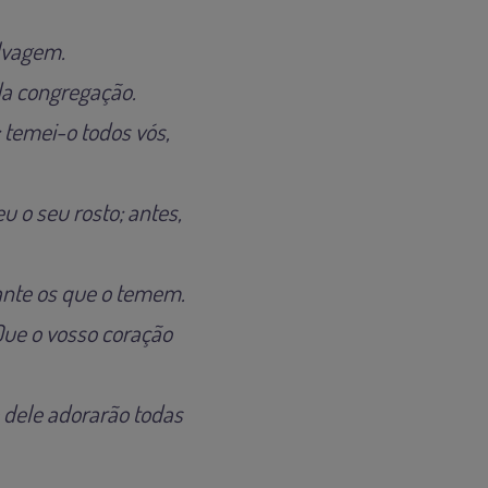
elvagem.
da congregação.
; temei-o todos vós,
 o seu rosto; antes,
ante os que o temem.
Que o vosso coração
e dele adorarão todas