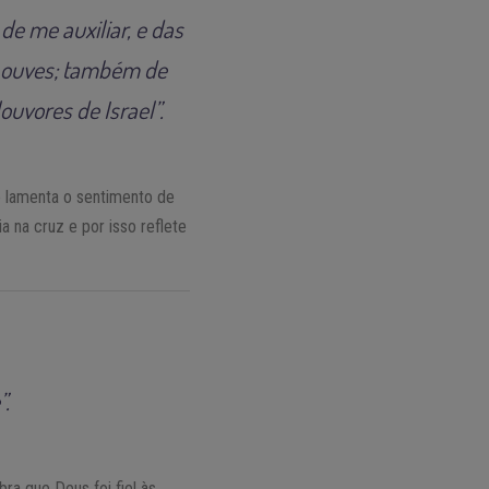
e me auxiliar, e das
e ouves; também de
ouvores de Israel”.
e lamenta o sentimento de
 na cruz e por isso reflete
”.
ra que Deus foi fiel às