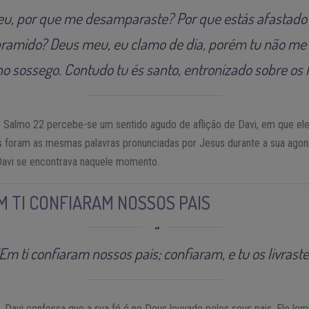
, por que me desamparaste? Por que estás afastado d
ramido? Deus meu, eu clamo de dia, porém tu não m
o sossego. Contudo tu és santo, entronizado sobre os l
o Salmo 22 percebe-se um sentido agudo de aflição de Davi, em que el
 foram as mesmas palavras pronunciadas por Jesus durante a sua agonia
avi se encontrava naquele momento.
EM TI CONFIARAM NOSSOS PAIS
Em ti confiaram nossos pais; confiaram, e tu os livraste
Davi confessa que a sua fé é no Deus louvado pelos seus pais. Ele lemb