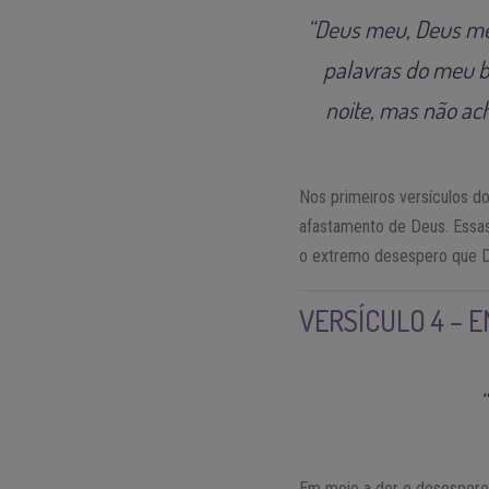
“Deus meu, Deus meu
palavras do meu b
noite, mas não ach
Nos primeiros versículos d
afastamento de Deus. Essas
o extremo desespero que D
VERSÍCULO 4 – 
“
Em meio a dor e desespero, 