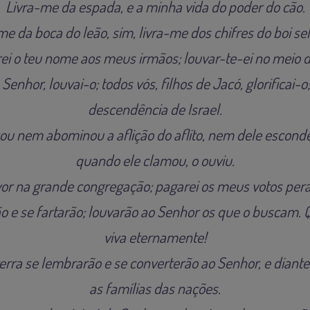
Livra-me da espada, e a minha vida do poder do cão.
e da boca do leão, sim, livra-me dos chifres do boi s
ei o teu nome aos meus irmãos; louvar-te-ei no meio 
Senhor, louvai-o; todos vós, filhos de Jacó, glorificai-o
descendência de Israel.
u nem abominou a aflição do aflito, nem dele escondeu
quando ele clamou, o ouviu.
vor na grande congregação; pagarei os meus votos per
e se fartarão; louvarão ao Senhor os que o buscam. 
viva eternamente!
terra se lembrarão e se converterão ao Senhor, e diant
as famílias das nações.