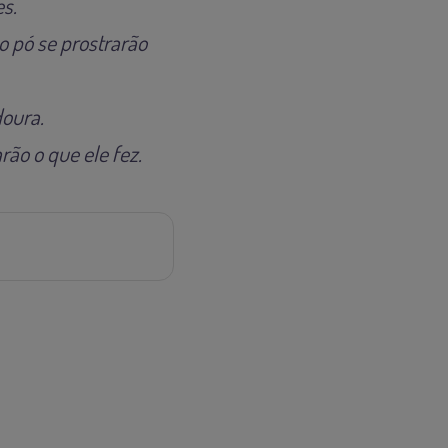
s.
o pó se prostrarão
doura.
rão o que ele fez.