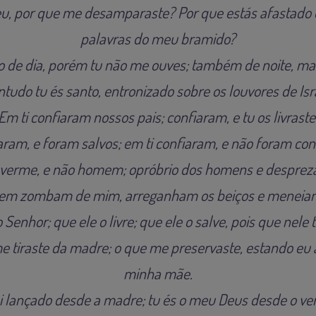
, por que me desamparaste? Por que estás afastado de
palavras do meu bramido?
 de dia, porém tu não me ouves; também de noite, ma
tudo tu és santo, entronizado sobre os louvores de Isr
Em ti confiaram nossos pais; confiaram, e tu os livraste
aram, e foram salvos; em ti confiaram, e não foram co
 verme, e não homem; opróbrio dos homens e despreza
êem zombam de mim, arreganham os beiços e meneiam 
 Senhor; que ele o livre; que ele o salve, pois que nele 
e tiraste da madre; o que me preservaste, estando eu 
minha mãe.
i lançado desde a madre; tu és o meu Deus desde o v