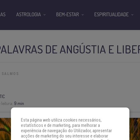
IAS
ASTROLOGIA
BEM-ESTAR
ESPIRITUALIDADE
PALAVRAS DE ANGÚSTIA E LIB
SALMOS
TIC
leitura:
9 min
Esta página web utiliza cookies necessários,
estatísticos e de marketing, para melhorar a
experiência de navegação do Utilizador, apresentar
acções de marketing do seu interesse e elaborar