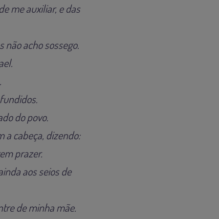
 me auxiliar, e das
s não acho sossego.
ael.
.
nfundidos.
do do povo.
a cabeça, dizendo:
tem prazer.
ainda aos seios de
entre de minha mãe.