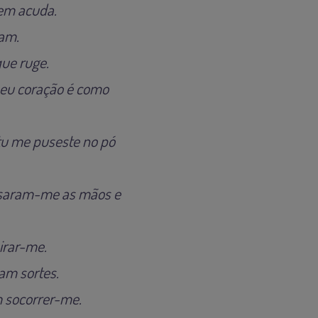
uem acuda.
iam.
ue ruge.
meu coração é como
tu me puseste no pó
ssaram-me as mãos e
irar-me.
am sortes.
m socorrer-me.