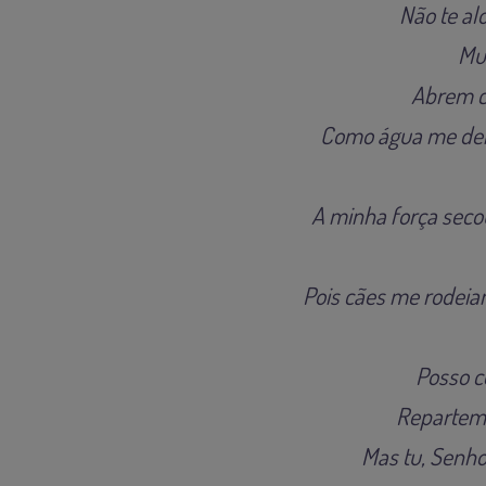
Não te al
Mui
Abrem c
Como água me derr
A minha força seco
Pois cães me rodei
Posso c
Repartem 
Mas tu, Senho