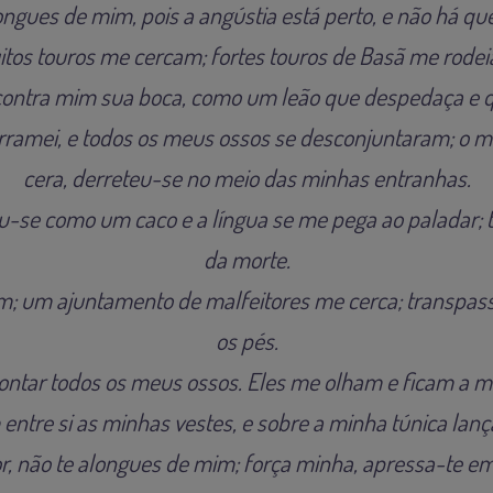
ongues de mim, pois a angústia está perto, e não há q
tos touros me cercam; fortes touros de Basã me rode
ontra mim sua boca, como um leão que despedaça e q
amei, e todos os meus ossos se desconjuntaram; o 
cera, derreteu-se no meio das minhas entranhas.
u-se como um caco e a língua se me pega ao paladar; 
da morte.
am; um ajuntamento de malfeitores me cerca; transpa
os pés.
ontar todos os meus ossos. Eles me olham e ficam a m
entre si as minhas vestes, e sobre a minha túnica lanç
r, não te alongues de mim; força minha, apressa-te e