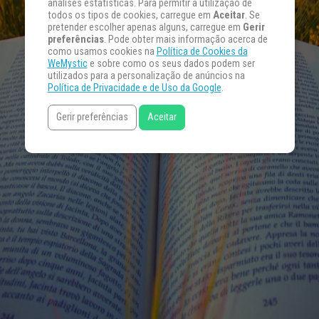
análises estatísticas. Para permitir a utilização de
todos os tipos de cookies, carregue em
Aceitar
. Se
pretender escolher apenas alguns, carregue em
Gerir
preferências
. Pode obter mais informação acerca de
como usamos cookies na
Política de Cookies da
WeMystic
e sobre como os seus dados podem ser
utilizados para a personalização de anúncios na
Política de Privacidade e de Uso da Google
.
Gerir preferências
Aceitar