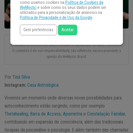
como usamos cookies na
Política de Cookies da
WeMystic
e sobre como os seus dados podem ser
utilizados para a personalização de anúncios na
Política de Privacidade e de Uso da Google
.
Gerir preferências
Aceitar
Esse texto foi escrito com todo o cuidado e carinho por um autor convidado.
O conteúdo é da sua responsabilidade, não refletindo, necessariamente, a
opinião do WeMystic Brasil.
Por
Tiná Silva
Instagram:
Casa Astrológica
Vivemos um momento onde diversas novas possibilidades para
autoconhecimento estão surgindo, como por exemplo
Thetahealing
,
Barra de Access
,
Apometria
e
Constelação Familiar
,
contribuindo em expansão de consciência, além das tradicionais
terapias da psicanálise e psicologia. E além também das chamadas