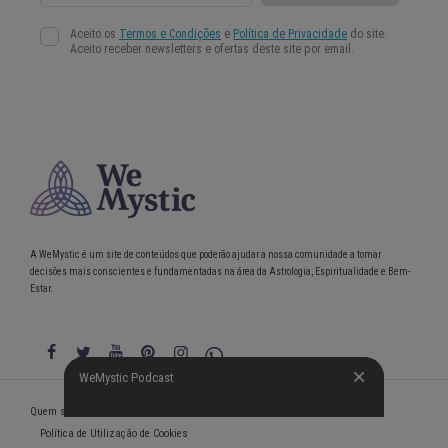
A WeMystic é um site de conteúdos que poderão ajudar a nossa comunidade a tomar
decisões mais conscientes e fundamentadas na área da Astrologia, Espiritualidade e Bem-
Estar.
WeMystic Podcast
WeMystic Podcast
Quem somos
Política de Privacidade
Condições gerais de utilização
Política de Utilização de Cookies