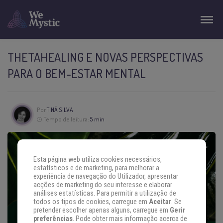
THETAHEALING E NOVAS PERSPECTIVAS
PARA O BEM-ESTAR MENTAL
Por
TINÁ SILVA
Tempo de leitura:
5 min
Esta página web utiliza cookies necessários,
estatísticos e de marketing, para melhorar a
experiência de navegação do Utilizador, apresentar
acções de marketing do seu interesse e elaborar
análises estatísticas. Para permitir a utilização de
todos os tipos de cookies, carregue em
Aceitar
. Se
pretender escolher apenas alguns, carregue em
Gerir
preferências
. Pode obter mais informação acerca de