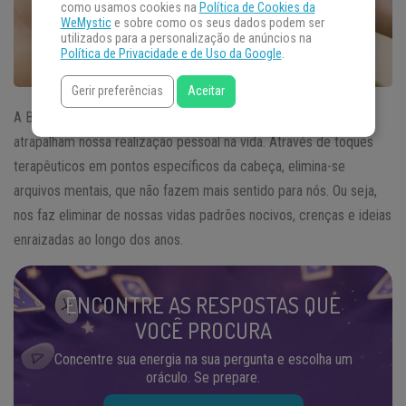
como usamos cookies na
Política de Cookies da
WeMystic
e sobre como os seus dados podem ser
utilizados para a personalização de anúncios na
Política de Privacidade e de Uso da Google
.
Gerir preferências
Aceitar
A Barra de Access é uma técnica que desbloqueia
crenças
que
atrapalham nossa realização pessoal na vida. Através de toques
terapêuticos em pontos específicos da cabeça, elimina-se
arquivos mentais, que não fazem mais sentido para nós. Ou seja,
nos faz eliminar de nossas vidas padrões nocivos, crenças e ideias
enraizadas ao longo dos anos.
ENCONTRE AS RESPOSTAS QUE
VOCÊ PROCURA
Concentre sua energia na sua pergunta e escolha um
oráculo. Se prepare.