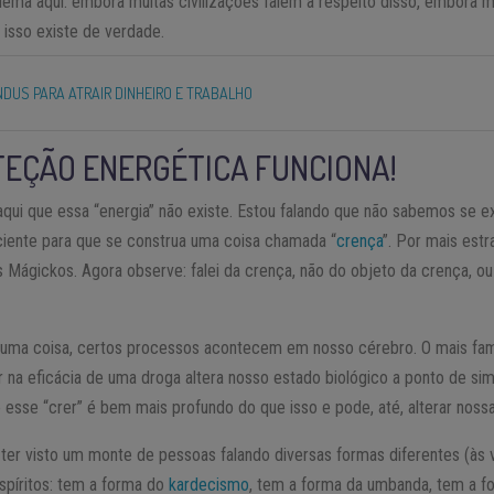
ema aqui: embora muitas civilizações falem a respeito disso, embora m
 isso existe de verdade.
NDUS PARA ATRAIR DINHEIRO E TRABALHO
TEÇÃO ENERGÉTICA FUNCIONA!
qui que essa “energia” não existe. Estou falando que não sabemos se e
ciente para que se construa uma coisa chamada “
crença
”. Por mais est
Mágickos. Agora observe: falei da crença, não do objeto da crença, ou s
uma coisa, certos processos acontecem em nosso cérebro. O mais fam
 na eficácia de uma droga altera nosso estado biológico a ponto de sim
 esse “crer” é bem mais profundo do que isso e pode, até, alterar noss
ter visto um monte de pessoas falando diversas formas diferentes (às 
spíritos: tem a forma do
kardecismo
, tem a forma da umbanda, tem a 