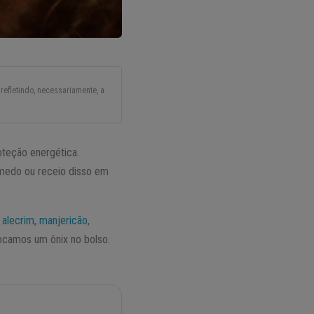
refletindo, necessariamente, a
teção energética.
medo ou receio disso em
s
alecrim
,
manjericão
,
ocamos um ônix no bolso.