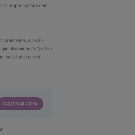
oisa: propõe contato com
os praticantes, que são
no que chamamos de “padrão
ue muda todos que ali
CADASTRAR AGORA
a: