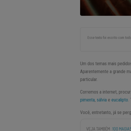
Esse texto foi escrito com to
Um dos temas mais pedido
Aparentemente a grande ma
particular.
Corremos a internet, proc
pimenta
,
sálvia
e
eucalipto
.
Você, entretanto, já se pe
VEJA TAMBÉM
100 MAGIA