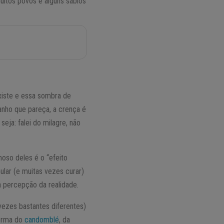
uitos povos e alguns sábios
xiste e essa sombra de
ranho que pareça, a crença é
eja: falei do milagre, não
oso deles é o “efeito
ular (e muitas vezes curar)
a percepção da realidade.
vezes bastantes diferentes)
forma do
candomblé
, da