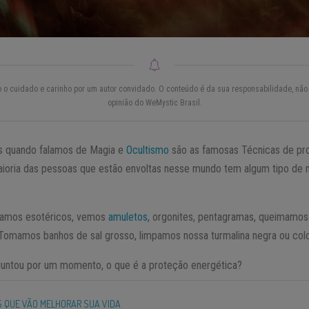
do o cuidado e carinho por um autor convidado. O conteúdo é da sua responsabilidade, não 
opinião do WeMystic Brasil.
s quando falamos de Magia e
Ocultismo
são as famosas Técnicas de pro
ioria das pessoas que estão envoltas nesse mundo tem algum tipo de 
uramos esotéricos, vemos
amuletos
, orgonites, pentagramas, queimamo
 Tomamos banhos de sal grosso, limpamos nossa turmalina negra ou col
rguntou por um momento, o que é a proteção energética?
S QUE VÃO MELHORAR SUA VIDA