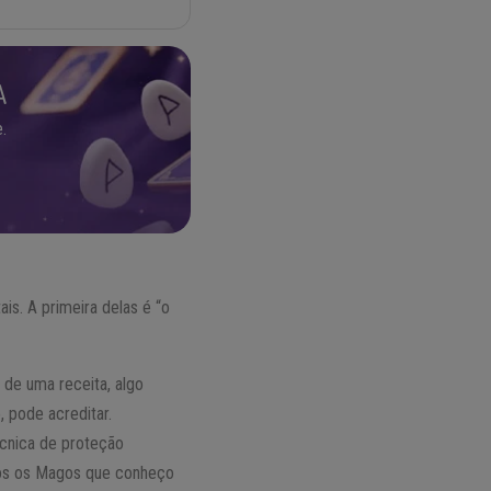
A
.
s. A primeira delas é “o
 de uma receita, algo
 pode acreditar.
écnica de proteção
odos os Magos que conheço