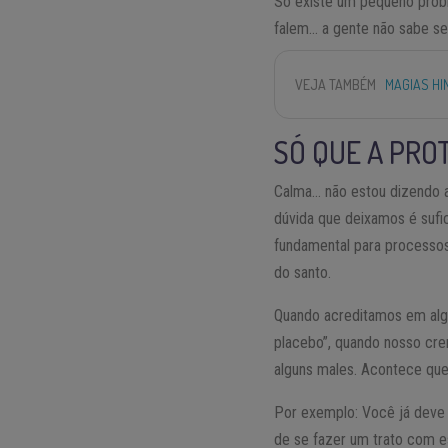
Só existe um pequeno probl
falem… a gente não sabe se
VEJA TAMBÉM
MAGIAS HI
SÓ QUE A PRO
Calma… não estou dizendo a
dúvida que deixamos é sufi
fundamental para processos 
do santo.
Quando acreditamos em alg
placebo”, quando nosso crer
alguns males. Acontece que
Por exemplo: Você já deve 
de se fazer um trato com e