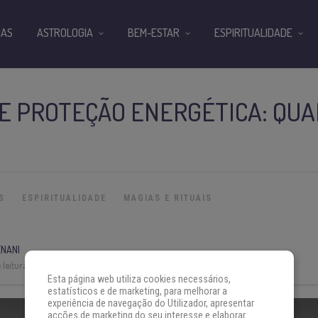
IAS
ASTROLOGIA
BEM-ESTAR
ESPIRITUALIDADE
E PROTEÇÃO ENERGÉTICA: QUA
S
ESPIRITUALIDADE
MAGIAS E RITUAIS
ENANI
leitura:
5 min
Esta página web utiliza cookies necessários,
estatísticos e de marketing, para melhorar a
experiência de navegação do Utilizador, apresentar
acções de marketing do seu interesse e elaborar