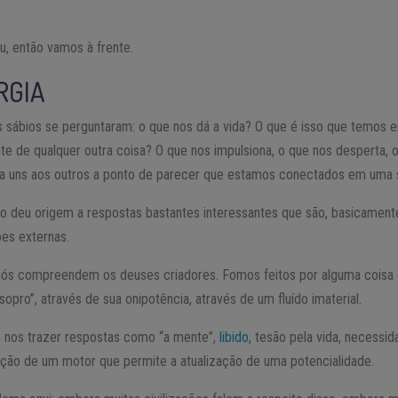
, então vamos à frente.
RGIA
s sábios se perguntaram: o que nos dá a vida? O que é isso que temos
e de qualquer outra coisa? O que nos impulsiona, o que nos desperta, o
ga uns aos outros a ponto de parecer que estamos conectados em uma 
o deu origem a respostas bastantes interessantes que são, basicamente
ões externas.
ós compreendem os deuses criadores. Fomos feitos por alguma coisa 
sopro”, através de sua onipotência, através de um fluído imaterial.
 nos trazer respostas como “a mente”,
libido
, tesão pela vida, necessida
 ação de um motor que permite a atualização de uma potencialidade.