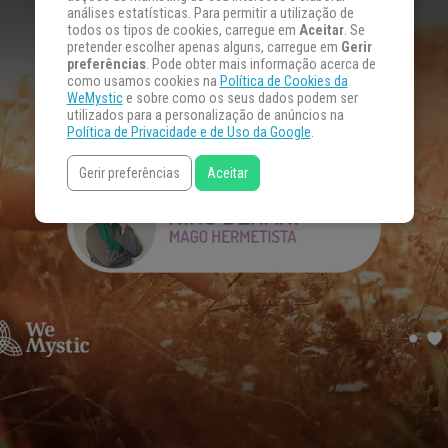
análises estatísticas. Para permitir a utilização de
todos os tipos de cookies, carregue em
Aceitar
. Se
pretender escolher apenas alguns, carregue em
Gerir
preferências
. Pode obter mais informação acerca de
como usamos cookies na
Política de Cookies da
WeMystic
e sobre como os seus dados podem ser
utilizados para a personalização de anúncios na
Política de Privacidade e de Uso da Google
.
Gerir preferências
Aceitar