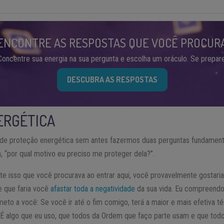
ENCONTRE AS RESPOSTAS QUE VOCÊ PROCUR
Concentre sua energia na sua pergunta e escolha um oráculo. Se prepare
DESCUBRA AS RESPOSTAS
ERGÉTICA
de proteção energética sem antes fazermos duas perguntas fundamentai
, “por qual motivo eu preciso me proteger dela?”.
e isso que você procurava ao entrar aqui, você provavelmente gostaria
 e que faria você
afastar toda a negatividade
da sua vida. Eu compreendo,
to a você: Se você ir até o fim comigo, terá a maior e mais efetiva t
. É algo que eu uso, que todos da Ordem que faço parte usam e que t