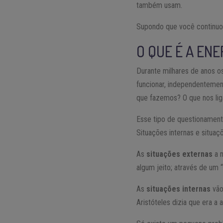
também usam.
Supondo que você continuou
O QUE É A ENE
Durante milhares de anos o
funcionar, independentement
que fazemos? O que nos li
Esse tipo de questionament
Situações internas e situaç
As
situações externas
a n
algum jeito; através de um “
​As
situações internas
vão
Aristóteles dizia que era a