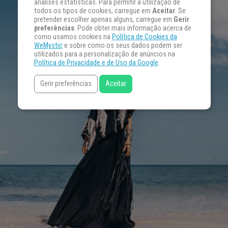
análises estatísticas. Para permitir a utilização de
todos os tipos de cookies, carregue em
Aceitar
. Se
pretender escolher apenas alguns, carregue em
Gerir
preferências
. Pode obter mais informação acerca de
como usamos cookies na
Política de Cookies da
WeMystic
e sobre como os seus dados podem ser
utilizados para a personalização de anúncios na
Política de Privacidade e de Uso da Google
.
Gerir preferências
Aceitar