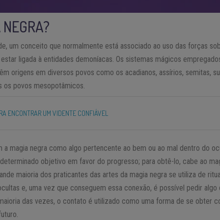
A NEGRA?
de, um conceito que normalmente está associado ao uso das forças sobr
 estar ligada à entidades demoníacas. Os sistemas mágicos empregado
têm origens em diversos povos como os acadianos, assírios, semitas, su
s os povos mesopotâmicos.
ARA ENCONTRAR UM VIDENTE CONFIÁVEL
a magia negra como algo pertencente ao bem ou ao mal dentro do ocul
eterminado objetivo em favor do progresso; para obtê-lo, cabe ao ma
ande maioria dos praticantes das artes da magia negra se utiliza de ritu
ocultas e, uma vez que conseguem essa conexão, é possível pedir algo 
 maioria das vezes, o contato é utilizado como uma forma de se obter 
uturo.