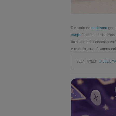
O mundo do
ocultismo
gera 
magia
é cheio de mistérios 
ou a uma compreensão errô
e restrito, mas já vamos en
VEJA TAMBÉM
O QUE É M