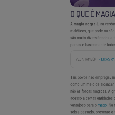
O QUE É MAGI
A
magia negra
é, na verda
maléficos, que pode ou não
são muito diversificados e 
persas e basicamente todo
VEJA TAMBÉM
7 DICAS P
Tais povos não empregavam 
como um meio de alcançar d
não às forças mágicas. A gr
acesso a certas entidades 
vantajoso para o
mago
. Na
sobre passado, presente e f