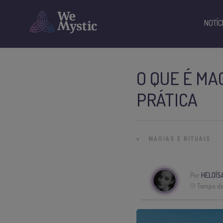
NOTÍC
O QUE É MA
PRÁTICA
»
MAGIAS E RITUAIS
Por
HELOÍS
Tempo de 