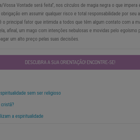
a/Vossa Vontade será feita”, nos círculos de magia negra o que impera 
 a obrigação em assumir qualquer risco e total responsabilidade por seu
 o principal fator que intimida a todos que têm algum contato com a m
ela, afinal, um mago com intenções nebulosas e movidas pelo egoísmo 
agar um alto preço pelas suas decisões.
DESCUBRA A SUA ORIENTAÇÃO! ENCONTRE-SE!
spiritualidade sem ser religioso
 cristã?
lizam a espiritualidade