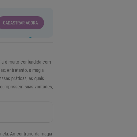
CADASTRAR AGORA
ela é muito confundida com
s; entretanto, a magia
essas práticas, as quais
e cumprissem suas vontades,
a ela. Ao contrário da magia