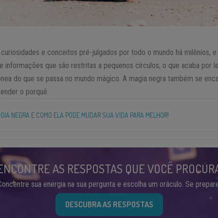
curiosidades e conceitos pré-julgados por todo o mundo há milênios, e
e informações que são restritas a pequenos círculos, o que acaba por 
nea do que se passa no mundo mágico. A magia negra também se enca
tender o porquê.
AGIA NEGRA E COMO ELA PODE MUDAR SUA VIDA PARA MELHOR!
ENCONTRE AS RESPOSTAS QUE VOCÊ PROCUR
Concentre sua energia na sua pergunta e escolha um oráculo. Se prepare
DESCUBRA AS RESPOSTAS