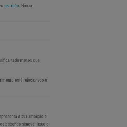
seu
caminho
. Não se
gnifica nada menos que
frimento está relacionado a
representa a sua ambição e
soa bebendo sangue, fique o