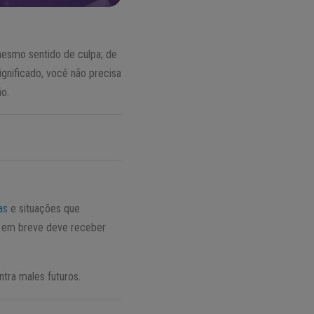
esmo sentido de culpa; de
gnificado, você não precisa
ão.
as
e situações que
e em breve deve receber
tra males futuros.