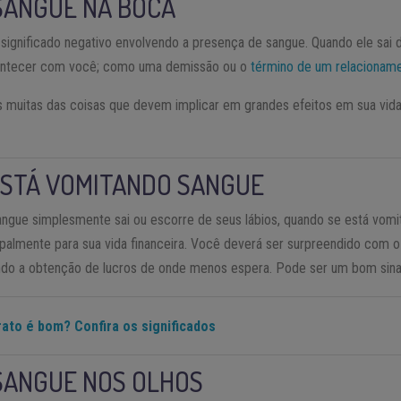
SANGUE NA BOCA
ignificado negativo envolvendo a presença de sangue. Quando ele sai d
contecer com você; como uma demissão ou o
término de um relacionam
s muitas das coisas que devem implicar em grandes efeitos em sua vid
ESTÁ VOMITANDO SANGUE
angue simplesmente sai ou escorre de seus lábios, quando se está vomi
ncipalmente para sua vida financeira. Você deverá ser surpreendido com 
tando a obtenção de lucros de onde menos espera. Pode ser um bom sinal
ato é bom? Confira os significados
SANGUE NOS OLHOS