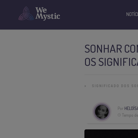
NOTÍC
SONHAR CO
OS SIGNIFI
»
SIGNIFICADO DOS S
Por
HELOÍS
Tempo de 