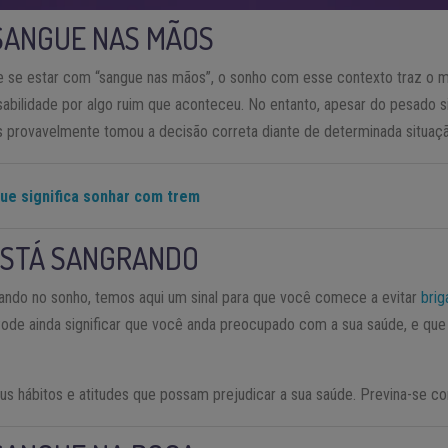
SANGUE NAS MÃOS
 se estar com “sangue nas mãos”, o sonho com esse contexto traz o m
abilidade por algo ruim que aconteceu. No entanto, apesar do pesado si
s provavelmente tomou a decisão correta diante de determinada situaç
ue significa sonhar com trem
ESTÁ SANGRANDO
ando no sonho, temos aqui um sinal para que você comece a evitar
brig
ode ainda significar que você anda preocupado com a sua saúde, e qu
s hábitos e atitudes que possam prejudicar a sua saúde. Previna-se con