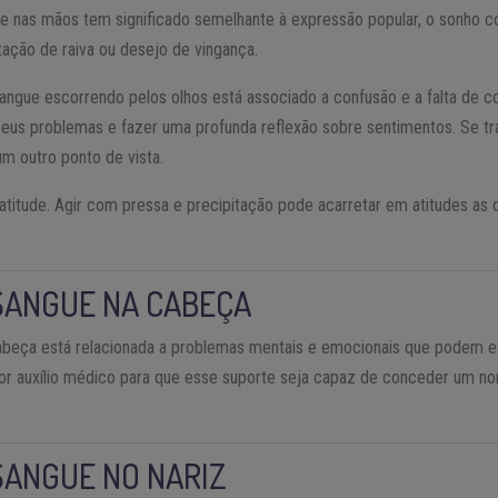
 nas mãos tem significado semelhante à expressão popular, o sonho c
ação de raiva ou desejo de vingança.
ngue escorrendo pelos olhos está associado a confusão e a falta de c
seus problemas e fazer uma profunda reflexão sobre sentimentos. Se tra
um outro ponto de vista.
atitude. Agir com pressa e precipitação pode acarretar em atitudes as
SANGUE NA CABEÇA
beça está relacionada a problemas mentais e emocionais que podem es
por auxílio médico para que esse suporte seja capaz de conceder um nor
SANGUE NO NARIZ