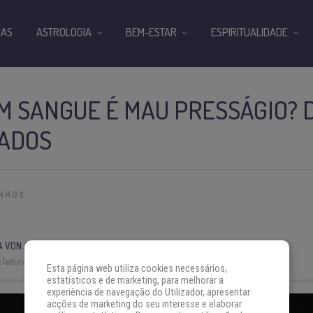
IAS
ASTROLOGIA
BEM-ESTAR
ESPIRITUALIDADE
M SANGUE É MAU PRESSÁGIO?
CADOS
ONHOS
A VON AH
leitura:
8 min
Esta página web utiliza cookies necessários,
estatísticos e de marketing, para melhorar a
experiência de navegação do Utilizador, apresentar
acções de marketing do seu interesse e elaborar