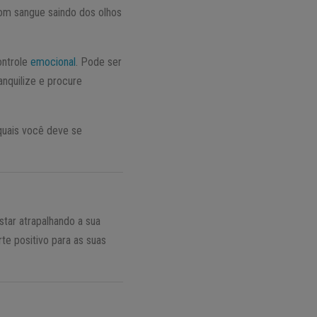
om sangue saindo dos olhos
ontrole
emocional
. Pode ser
nquilize e procure
 quais você deve se
tar atrapalhando a sua
te positivo para as suas