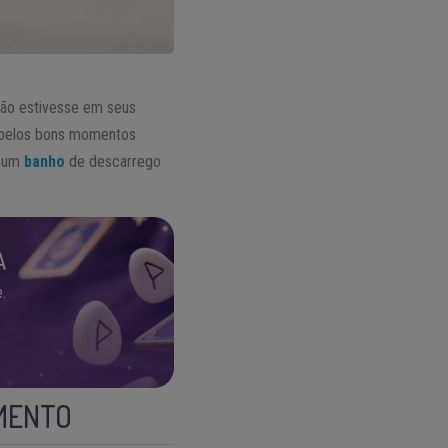
 não estivesse em seus
za pelos bons momentos
o um
banho
de descarrego
A
.
MENTO