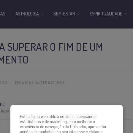
IAS
ASTROLOGIA
BEM-ESTAR
ESPIRITUALIDADE
 SUPERAR O FIM DE UM
MENTO
EGO
TERAPIAS ALTERNATIVAS
TIC
leitura:
2 min
Esta página web utiliza cookies necessários,
estatísticos e de marketing, para melhorar a
experiência de navegação do Utilizador, apresentar
acções de marketing do seu interesse e elaborar