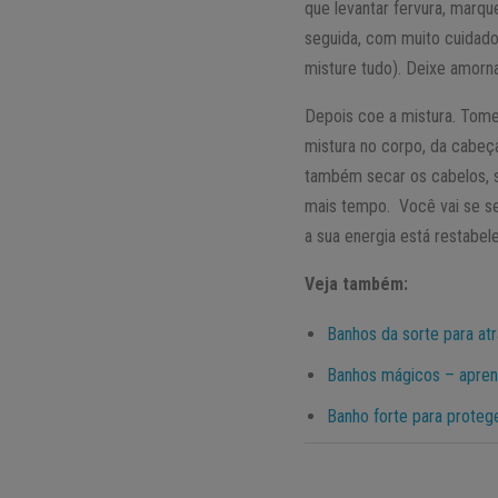
que levantar fervura, marq
seguida, com muito cuidado
misture tudo). Deixe amorna
Depois coe a mistura. Tome
mistura no corpo, da cabeç
também secar os cabelos, s
mais tempo. Você vai se sen
a sua energia está restabel
Veja também:
Banhos da sorte para atr
Banhos mágicos – aprend
Banho forte para protege