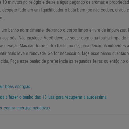
ue 10 minutos no relógio e deixe a água pegando os aromas e proprieda
, despeje tudo em um liquidificador e bata bem (se não couber, divida 
r.
 um banho normalmente, deixando o corpo limpo e livre de impurezas. 
a aos pés. Não enxágüe. Você deve se secar com uma toalha limpa de 
e desejar. Mas não tome outro banho no dia, para deixar os nutrientes
tir mais leve e renovada. Se for necessário, faça esse banho quantas v
ecida. Faça esse banho de preferência às segundas-feiras ou então no d
air boas energias.
a a fazer o banho das 13 luas para recuperar a autoestima.
r contra energias negativas.