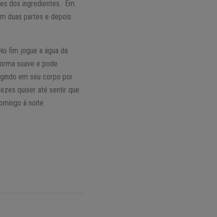
des dos ingredientes. Em
em duas partes e depois
No fim jogue a água da
forma suave e pode
 agindo em seu corpo por
ezes quiser até sentir que
omingo à noite.