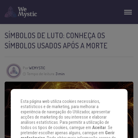
SÍMBOLOS DE LUTO: CONHEÇA OS
SÍMBOLOS USADOS APÓS A MORTE
Por
WEMYSTIC
Tempo de leitura:
3 min
Esta página web utiliza cookies necessários,
estatísticos e de marketing, para melhorar a
experiência de navegação do Utilizador, apresentar
acções de marketing do seu interesse e elaborar
análises estatísticas. Para permitir a utilização de
todos os tipos de cookies, carregue em
Aceitar
. Se
pretender escolher apenas alguns, carregue em
Gerir