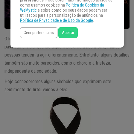
preferências
. Pode obter mais informação acerca de
como usamos cookies na
Política de Cookies da
WeMystic
e sobre como os seus dados podem ser
utilizados para a personalização de anúncios na
Política de Privacidade e de Uso da Google
.
Gerir preferências
Aceitar
O luto é um período pelo qual a maioria dos seres humanos
passarão um dia. Quando alguém próximo a nós morre, muitas
pessoas tendem a agir diferentemente. Entretanto, alguns detalhes
também são muito parecidos, como o choro e a tristeza,
independente da sociedade.
Hoje conheceremos alguns símbolos que exprimem este
sentimento de
luto
, vamos a eles.