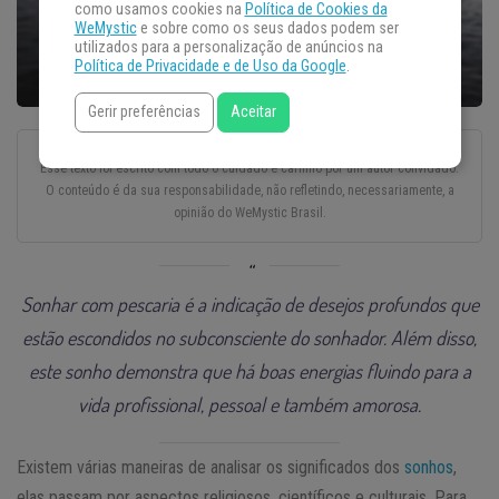
como usamos cookies na
Política de Cookies da
WeMystic
e sobre como os seus dados podem ser
utilizados para a personalização de anúncios na
Política de Privacidade e de Uso da Google
.
Gerir preferências
Aceitar
Esse texto foi escrito com todo o cuidado e carinho por um autor convidado.
O conteúdo é da sua responsabilidade, não refletindo, necessariamente, a
opinião do WeMystic Brasil.
Sonhar com pescaria é a indicação de desejos profundos que
estão escondidos no subconsciente do sonhador. Além disso,
este sonho demonstra que há boas energias fluindo para a
vida profissional, pessoal e também amorosa.
Existem várias maneiras de analisar os significados dos
sonhos
,
elas passam por aspectos religiosos, científicos e culturais. Para