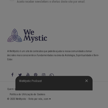
A WeMystic é um site de conteúdos que poderão ajudar a nossa comunidade a tomar
decisões mais conscientes e fundamentadas na área da Astrologia, Espiritualidade e Bem-
Estar.
WeMystic Podcast
WeMystic Podcast
Quem somos
Política de Privacidade
Condições gerais de utilização
Política de Utilização de Cookies
© 2025 WeMystic - Feito por nós, com ♥