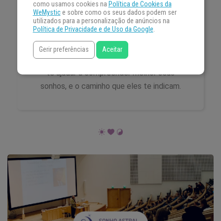
como usamos cookies na
Política de Cookies da
esoterismo. Nossa equipe de redação é
WeMystic
e sobre como os seus dados podem ser
aficionada pelos assuntos que
utilizados para a personalização de anúncios na
Política de Privacidade e de Uso da Google
.
publicamos, e está sempre em busca de
produzir os melhores conteúdos do
Gerir preferências
Aceitar
segmento, voltados completamente para
te ajudar a compreender melhor seus
sonhos, e o caminho que eles te indicam.