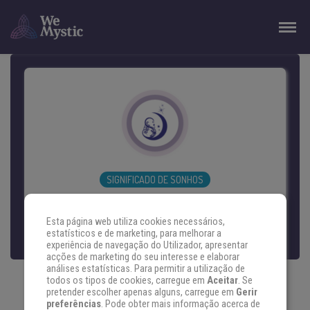
SIGNIFICADO DE SONHOS
SONHO ASTRAL
Esta página web utiliza cookies necessários,
estatísticos e de marketing, para melhorar a
experiência de navegação do Utilizador, apresentar
acções de marketing do seu interesse e elaborar
Sonho Astral
é um site dedicado ao
análises estatísticas. Para permitir a utilização de
significado dos seus sonhos,
todos os tipos de cookies, carregue em
Aceitar
. Se
pretender escolher apenas alguns, carregue em
Gerir
espiritualidade, astrologia, numerologia e
preferências
. Pode obter mais informação acerca de