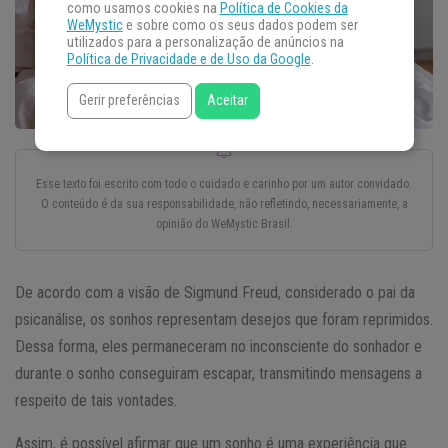
como usamos cookies na
Política de Cookies da
WeMystic
e sobre como os seus dados podem ser
utilizados para a personalização de anúncios na
Política de Privacidade e de Uso da Google
.
Gerir preferências
Aceitar
Esse texto foi escrito com todo o cuidado e carinho por um autor convidado.
O conteúdo é da sua responsabilidade, não refletindo, necessariamente, a
opinião do WeMystic Brasil.
De acordo com a visão de Sigmund Freud, considerado o pai da
psicanálise, os sonhos representam desejos que foram reprimidos.
Dessa forma, eles permaneceram no inconsciente do sonhador e
durante o sonho conseguiram escapar, transmitindo mensagens a
respeito de tais vontades.
Assim, é possível afirmar que um sonho é uma experiência que