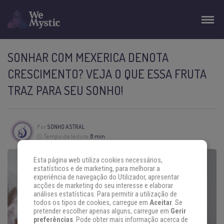
SONHAR COM MEXERICA DENOTA
CRESCIMENTO? VEJA O QUE ESSA FRUTA
TRAZ PARA SEU SONHO!
Por
SONHO ASTRAL
Tempo de leitura:
8 min
Esta página web utiliza cookies necessários,
estatísticos e de marketing, para melhorar a
experiência de navegação do Utilizador, apresentar
acções de marketing do seu interesse e elaborar
análises estatísticas. Para permitir a utilização de
todos os tipos de cookies, carregue em
Aceitar
. Se
pretender escolher apenas alguns, carregue em
Gerir
preferências
. Pode obter mais informação acerca de