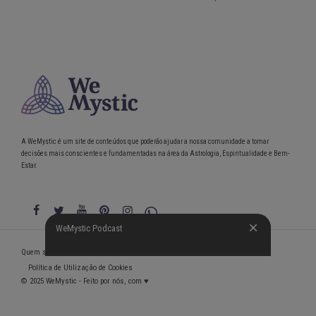
A WeMystic é um site de conteúdos que poderão ajudar a nossa comunidade a tomar
decisões mais conscientes e fundamentadas na área da Astrologia, Espiritualidade e Bem-
Estar.
WeMystic Podcast
WeMystic Podcast
Quem somos
Política de Privacidade
Condições gerais de utilização
Política de Utilização de Cookies
© 2025 WeMystic - Feito por nós, com ♥