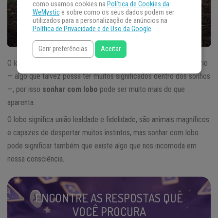
como usamos cookies na
Política de Cookies da
WeMystic
e sobre como os seus dados podem ser
utilizados para a personalização de anúncios na
Política de Privacidade e de Uso da Google
.
Gerir preferências
Aceitar
O lobo é uma figura enigmática e que inspira confiança e equilíbrio
— algo que talvez possa ter muitos significados dentro dos sonhos
—, por isso
sonhar com lobo
pode ser muito mais do que
aparenta.
O lobo significa união lealdade e fidelidade, são animais magníficos
e capazes de despertar muitos instintos, mas sonhar com lobo
pode significar também que existe algo que nos incomoda em
nossa consciência.
ENCONTRE AS RESPOSTAS QUE
VOCÊ PROCURA