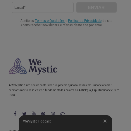
A WeMystic é um site de conteúdos que poderão ajudar a nossa comunidade a tomar
decisões mais conscientes e fundamentadas na área da Astrologia, Espiritualidade e Bem-
Estar.
WeMystic Podcast
WeMystic Podcast