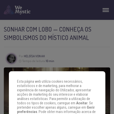
SONHAR COM LOBO — CONHEÇA OS
SIMBOLISMOS DO MÍSTICO ANIMAL
Por
HELOÍSA VON AH
Tempo de leitura:
10 min
Esta página web utiliza cookies necessários,
estatísticos e de marketing, para melhorar a
experiência de navegação do Utilizador, apresentar
acções de marketing do seu interesse e elaborar
análises estatísticas. Para permitir a utilização de
todos os tipos de cookies, carregue em
Aceitar
. Se
pretender escolher apenas alguns, carregue em
Gerir
preferências
. Pode obter mais informação acerca de