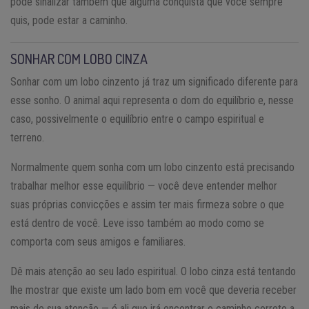
pode sinalizar também que alguma conquista que você sempre
quis, pode estar a caminho.
SONHAR COM LOBO CINZA
Sonhar com um lobo cinzento já traz um significado diferente para
esse sonho. O animal aqui representa o dom do equilíbrio e, nesse
caso, possivelmente o equilíbrio entre o campo espiritual e
terreno.
Normalmente quem sonha com um lobo cinzento está precisando
trabalhar melhor esse equilíbrio — você deve entender melhor
suas próprias convicções e assim ter mais firmeza sobre o que
está dentro de você. Leve isso também ao modo como se
comporta com seus amigos e familiares.
Dê mais atenção ao seu lado espiritual. O lobo cinza está tentando
lhe mostrar que existe um lado bom em você que deveria receber
mais de sua atenção — é ali que irá encontrar o caminho correto a